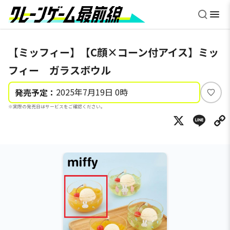
【ミッフィー】【C顔×コーン付アイス】ミッ
フィー ガラスボウル
2025年7月19日 0時
発売予定：
い
※実際の発売日はサービスをご確認ください。
い
X
Li
ね