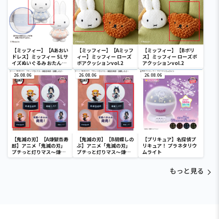
【ミッフィー】【Aあおい
【ミッフィー】【Aミッフ
【ミッフィー】【Bボリ
ドレス】ミッフィー SLサ
ィー】ミッフィー ローズ
ス】ミッフィー ローズボ
イズぬいぐるみ おたんじ
ボアクッションvol.2
アクッションvol.2
ょうび 2022
26.08.06
26.08.06
26.08.06
【鬼滅の刃】【A煉獄杏寿
【鬼滅の刃】【B胡蝶しの
【プリキュア】名探偵プ
郎】アニメ「鬼滅の刃」
ぶ】アニメ「鬼滅の刃」
リキュア！ プラネタリウ
プチっと灯りマス～煉獄
プチっと灯りマス～煉獄
ムライト
杏寿郎・胡蝶しのぶ～
杏寿郎・胡蝶しのぶ～
もっと見る