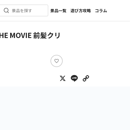
景品一覧
遊び方攻略
コラム
景品を探す
新着景品
インタビュー
カテゴリ一覧
ニュース
E MOVIE 前髪クリ
作品名一覧
店舗
メーカー一覧
開発
攻略
い
プライズ
い
X
Line
Copy Lin
ね
イベント
キャラ特集