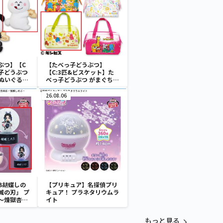
ぶつ】【C
【たべっ子どうぶつ】
子どうぶつ
【C:3匹&ビスケット】た
トぬいぐるみ
べっ子どうぶつ がまぐちラ
ンチトートバッグ2
26.08.06
B胡蝶しの
【プリキュア】名探偵プリ
滅の刃」 プ
キュア！ プラネタリウムラ
～煉獄杏寿
イト
～
もっと見る