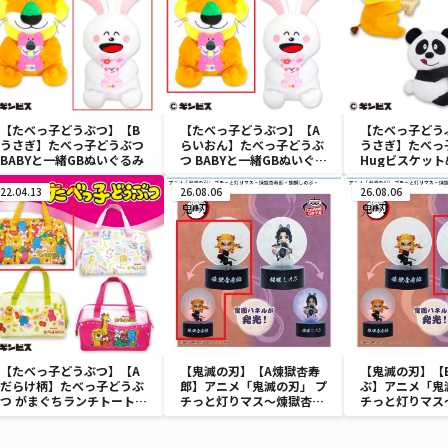
【たべっ子どうぶつ】【B
【たべっ子どうぶつ】【A
【たべっ子どう
うさぎ】たべっ子どうぶつ
らいおん】たべっ子どうぶ
うさぎ】たべっ
BABYと一緒GBぬいぐるみ
つ BABYと一緒GBぬいぐる
Hugビスケッ
み
2
22.04.13
26.08.06
26.08.06
【たべっ子どうぶつ】【A
【鬼滅の刃】【A煉獄杏寿
【鬼滅の刃】【
だらけ柄】たべっ子どうぶ
郎】アニメ「鬼滅の刃」 プ
ぶ】アニメ「鬼
つ がまぐちランチトートバ
チっと灯りマス～煉獄杏寿
チっと灯りマス
ッグ2
郎・胡蝶しのぶ～
郎・胡蝶しのぶ