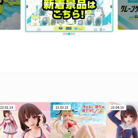
23.01.14
23.03.25
23.04.15