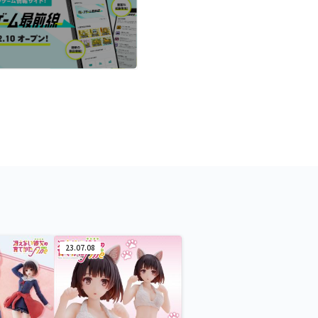
23.07.08