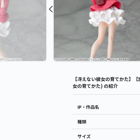
【冴えない彼女の育てかた】【加藤恵
女の育てかた) の紹介
IP・作品名
種類
サイズ