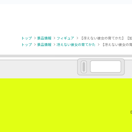
トップ
景品情報
フィギュア
【冴えない彼女の育てかた】【加藤恵】
トップ
景品情報
冴えない彼女の育てかた
【冴えない彼女の育て