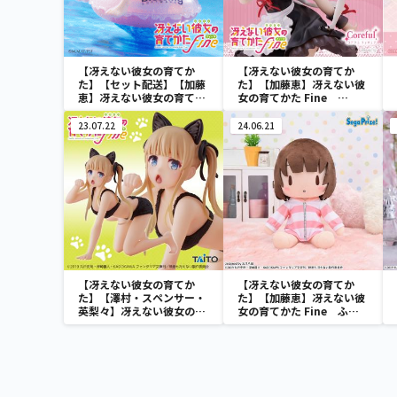
【冴えない彼女の育てか
【冴えない彼女の育てか
た】【セット配送】【加藤
た】【加藤恵】冴えない彼
恵】冴えない彼女の育てか
女の育てかた Fine
た Fine Aqua Float
Coreful フィギュア 加藤
Girlsフィギュア 加藤恵
恵～メイド服ver.～
23.07.22
24.06.21
【冴えない彼女の育てか
【冴えない彼女の育てか
た】【澤村・スペンサー・
た】【加藤恵】冴えない彼
英梨々】冴えない彼女の育
女の育てかた Fine ふわ
てかた Fine Coreful フィ
ぷち Lぬいぐるみ“加藤
ギュア 澤村・スペンサ
恵”パジャマVer.
ー・英梨々～Cat room
wear ver.～