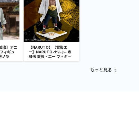
狛治】アニ
【NARUTO】【雷影エ
 フィギュ
ー】NARUTO-ナルト- 疾
壱ノ型
風伝 雷影・エー フィギュ
ア～五影集結…!!～
もっと見る