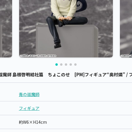
師 島根啓明結社篇 ちょこのせ [PM]フィギュア“奥村燐” / フ
青の祓魔師
フィギュア
約W6×H14cm