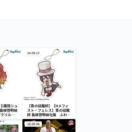
24.09.13
【I霧隠シュ
【青の祓魔師】【Hメフィ
 島根啓明結
スト・フェレス】青の祓魔
アクリルキ
師 島根啓明結社篇 ふわぷ
ち アクリルキーチェーン
26.08.06