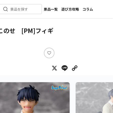
景品一覧
遊び方攻略
コラム
景品を探す
新着景品
インタビュー
カテゴリ一覧
ニュース
のせ [PM]フィギ
作品名一覧
店舗
メーカー一覧
開発
攻略
い
プライズ
い
X
Line
Copy Lin
ね
イベント
キャラ特集