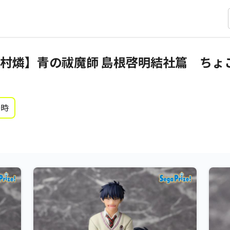
村燐】青の祓魔師 島根啓明結社篇 ちょこ
0時