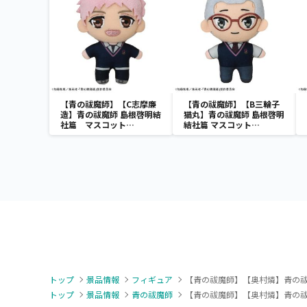
【青の祓魔師】【C志摩廉
【青の祓魔師】【B三輪子
造】青の祓魔師 島根啓明結
猫丸】青の祓魔師 島根啓明
社篇 マスコット
結社篇 マスコット
Vol.2（EX）
Vol.2（EX）
トップ
景品情報
フィギュア
【青の祓魔師】【奥村燐】青の祓魔
トップ
景品情報
青の祓魔師
【青の祓魔師】【奥村燐】青の祓魔