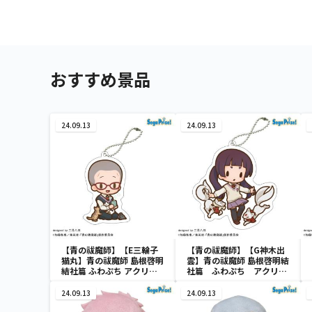
おすすめ景品
24.09.13
24.09.13
【青の祓魔師】【E三輪子
【青の祓魔師】【G神木出
猫丸】青の祓魔師 島根啓明
雲】青の祓魔師 島根啓明結
結社篇 ふわぷち アクリル
社篇 ふわぷち アクリル
キーチェーン
キーチェーン
24.09.13
24.09.13