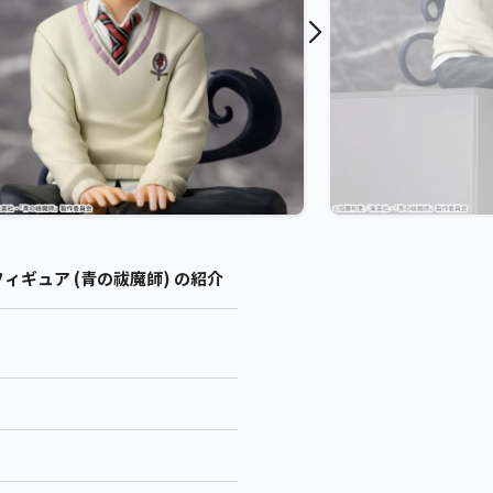
ィギュア (青の祓魔師) の紹介