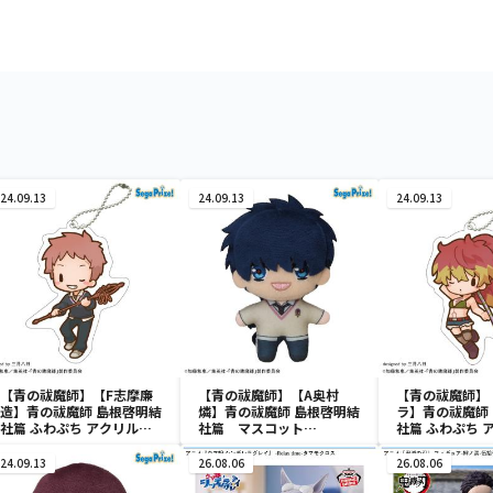
24.09.13
24.09.13
24.09.13
【青の祓魔師】【F志摩廉
【青の祓魔師】【A奥村
【青の祓魔師】
造】青の祓魔師 島根啓明結
燐】青の祓魔師 島根啓明結
ラ】青の祓魔師
社篇 ふわぷち アクリルキ
社篇 マスコット
社篇 ふわぷち 
ーチェーン
Vol.1（EX）
ーチェーン
24.09.13
26.08.06
26.08.06