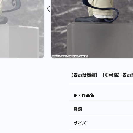
【青の祓魔師】【奥村燐】青の祓魔
IP・作品名
種類
サイズ