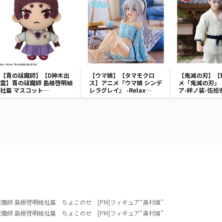
【青の祓魔師】【D神木出
【ウマ娘】【タマモクロ
【鬼滅の刃】【
雲】青の祓魔師 島根啓明結
ス】アニメ『ウマ娘 シンデ
メ「鬼滅の刃」
社篇 マスコット
レラグレイ』 -Relax
ア-絆ノ装-伍拾
Vol.2（EX）
time-タマモクロス
師 島根啓明結社篇 ちょこのせ [PM]フィギュア“奥村燐”
師 島根啓明結社篇 ちょこのせ [PM]フィギュア“奥村燐”