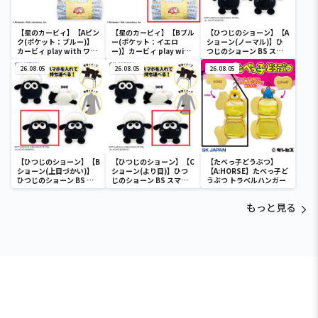
【星のカービィ】【Aピン
【星のカービィ】【Bブル
【ひつじのショーン】【A
ク(ポケット：ブルー)】
ー(ポケット：イエロ
ショーン(ノーマル)】ひ
カービィ play with ワド
ー)】カービィ play with
つじのショーン BS スマ
ルディ ボストンバッグ
ワドルディ ボストンバッ
ホショーンルダー
26.08.05
グ
26.08.05
26.08.05
【ひつじのショーン】【B
【ひつじのショーン】【C
【たべっ子どうぶつ】
ショーン(上目づかい)】
ショーン(より目)】ひつ
【A:HORSE】たべっ子ど
ひつじのショーン BS ス
じのショーン BS スマホ
うぶつ トラベルハンガー
マホショーンルダー
ショーンルダー
もっと見る