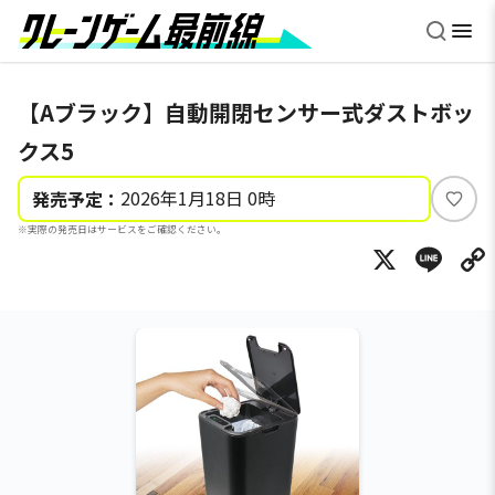
【Aブラック】自動開閉センサー式ダストボッ
クス5
2026年1月18日 0時
発売予定：
い
※実際の発売日はサービスをご確認ください。
い
X
Li
ね