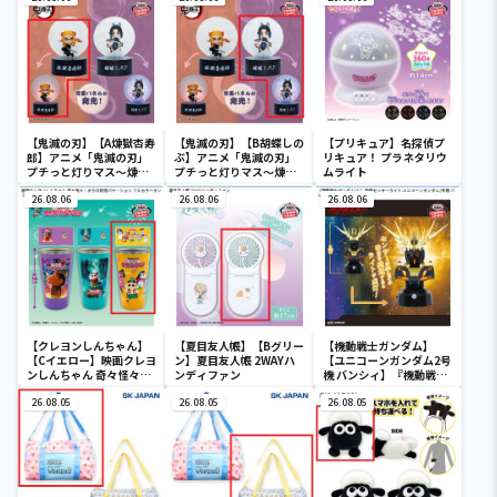
【鬼滅の刃】【A煉獄杏寿
【鬼滅の刃】【B胡蝶しの
【プリキュア】名探偵プ
郎】アニメ「鬼滅の刃」
ぶ】アニメ「鬼滅の刃」
リキュア！ プラネタリウ
プチっと灯りマス～煉獄
プチっと灯りマス～煉獄
ムライト
杏寿郎・胡蝶しのぶ～
杏寿郎・胡蝶しのぶ～
26.08.06
26.08.06
26.08.06
【クレヨンしんちゃん】
【夏目友人帳】【Bグリー
【機動戦士ガンダム】
【Cイエロー】映画クレヨ
ン】夏目友人帳 2WAYハ
【ユニコーンガンダム2号
ンしんちゃん 奇々怪々！
ンディファン
機 バンシィ】『機動戦士
オラの妖怪バケ～ション
ガンダムUC』 胸像センサ
フルカラータンブラー
26.08.05
26.08.05
ーライト-ユニコーンガン
26.08.05
ダム2号機 バンシィ（デ
ストロイモード）-