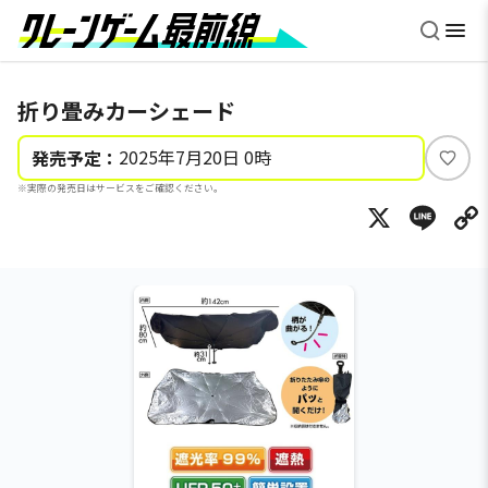
折り畳みカーシェード
2025年7月20日 0時
発売予定：
い
※実際の発売日はサービスをご確認ください。
い
X
Li
ね