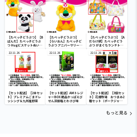
【たべっ子どうぶつ】【B
【たべっ子どうぶつ】
【たべっ子どうぶつ】【A
ぱんだ】たべっ子どうぶ
【らいおん】たべっ子ど
だらけ柄】たべっ子どう
つ Hugビスケットぬいぐ
うぶつ アニバーサリー
ぶつ がまぐちランチトー
るみ2
BIG
トバッグ2
22.11.26
22.11.26
22.11.26
【セット配送】【2本セッ
【セット配送】AMトレジ
【セット配送】【3個セッ
ト】プレミアムごまドレ
ャーBOX 絶品かっぱえび
ト】花畑牧場 おつまみ2
ッシング＆九州産野菜
せん浜御塩とわさび味
種セット（ポークジャー
キ2個＆ポークサラミ1
個）
もっと見る