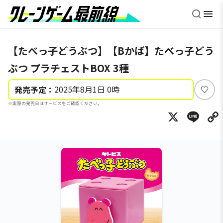
【たべっ子どうぶつ】【Bかば】たべっ子どう
ぶつ プラチェストBOX 3種
2025年8月1日 0時
発売予定：
い
※実際の発売日はサービスをご確認ください。
い
X
Li
ね