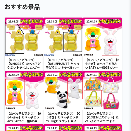
おすすめ景品
26.08.05
26.08.05
22.03.09
【たべっ子どうぶつ】
【たべっ子どうぶつ】
【たべっ子どうぶつ】【B
【A:HORSE】たべっ子ど
【B:ELEPHANT】たべっ
うさぎ】たべっ子どうぶ
うぶつ トラベルハンガー
子どうぶつ トラベルハン
つ BABYと一緒GBぬいぐ
ガー
るみ
22.03.09
22.04.01
22.04.01
【たべっ子どうぶつ】【A
【たべっ子どうぶつ】【C
【たべっ子どうぶつ】
らいおん】たべっ子どう
うさぎ】たべっ子どうぶ
【C:3匹&ビスケット】た
ぶつ BABYと一緒GBぬい
つ Hugビスケットぬいぐ
べっ子どうぶつ がまぐち
ぐるみ
るみ2
ランチトートバッグ2
22.04.13
22.04.13
22.04.13