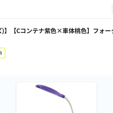
ズ)】【Cコンテナ紫色×車体桃色】フォー
時