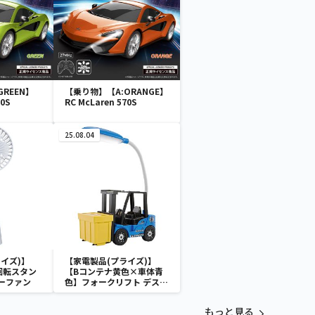
REEN】
【乗り物】【A:ORANGE】
70S
RC McLaren 570S
25.08.04
イズ)】
【家電製品(プライズ)】
回転スタン
【Bコンテナ黄色×車体青
ーファン
色】フォークリフト デスク
ライト
もっと見る