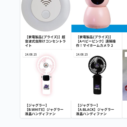
【家電製品(プライズ)】超
【家電製品(プライズ)】
音波式虫除けコンセントラ
【Aベビーピンク】遠隔操
イト
作！マイホームカメラ 2
24.08.25
24.08.25
【ジャグラー】
【ジャグラー】
【B:WHITE】ジャグラー
【A:BLACK】ジャグラー
液晶ハンディファン
液晶ハンディファン