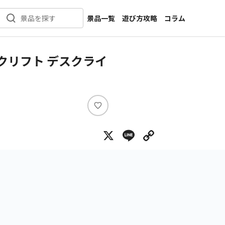
景品一覧
遊び方攻略
コラム
景品を探す
新着景品
インタビュー
カテゴリ一覧
ニュース
クリフト デスクライ
作品名一覧
店舗
メーカー一覧
開発
攻略
い
プライズ
い
X
Line
Copy Lin
ね
イベント
キャラ特集