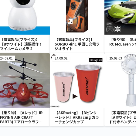
【家電製品(プライズ)】
【家電製品(プライズ)】
【乗り物】【B:G
【Bホワイト】遠隔操作！
SORBO 4in1 手回し充電ラ
RC McLaren 5
マイホームカメラ 2
ジオライト
24.09.01
24.09.02
25.08.03
【乗り物】【Aレッド】IR
【AKRacing】【Bピンク
【家電製品(プラ
FRYING AIR CRAFT
→レッド】AKRacing カラ
【Aホワイト】
PART3(エアロークラフト
ーチェンジカップ
ド付きハンディ
Ⅲ)