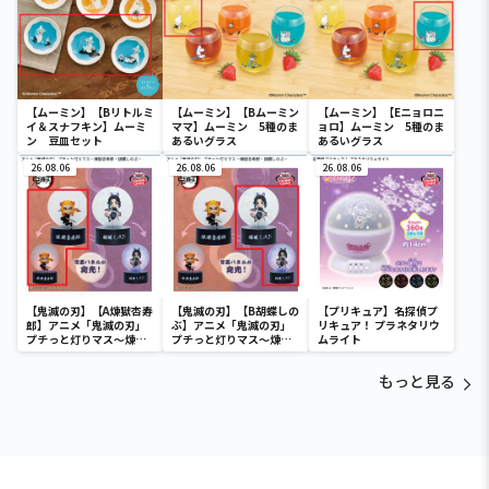
【ムーミン】【Bリトルミ
【ムーミン】【Bムーミン
【ムーミン】【Eニョロニ
イ＆スナフキン】ムーミ
ママ】ムーミン 5種のま
ョロ】ムーミン 5種のま
ン 豆皿セット
あるいグラス
あるいグラス
26.08.06
26.08.06
26.08.06
【鬼滅の刃】【A煉獄杏寿
【鬼滅の刃】【B胡蝶しの
【プリキュア】名探偵プ
郎】アニメ「鬼滅の刃」
ぶ】アニメ「鬼滅の刃」
リキュア！ プラネタリウ
プチっと灯りマス～煉獄
プチっと灯りマス～煉獄
ムライト
杏寿郎・胡蝶しのぶ～
杏寿郎・胡蝶しのぶ～
もっと見る