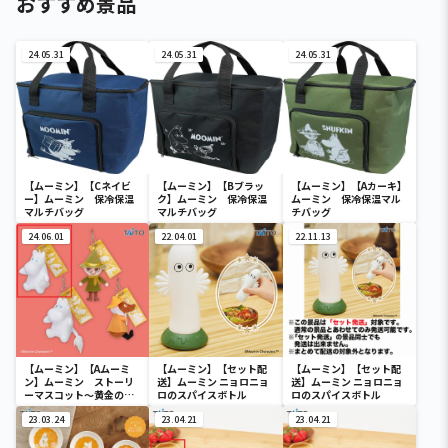
おすすめ景品
24.05.31
24.05.31
24.05.31
【ムーミン】【Cネイビ
【ムーミン】【Bブラッ
【ムーミン】【Aカーキ】
ー】ムーミン 保冷保温
ク】ムーミン 保冷保温
ムーミン 保冷保温マル
マルチバッグ
マルチバッグ
チバッグ
24.06.01
22.04.01
22.11.13
【ムーミン】【Aムーミ
【ムーミン】【セット配
【ムーミン】【セット配
ン】ムーミン ストーリ
送】ムーミン ニョロニョ
送】ムーミン ニョロニョ
ーマスコット～黄金のし
ロのスパイスボトル
ロのスパイスボトル
っぽ～
23.03.24
23.04.21
23.04.21