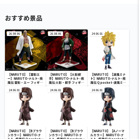
おすすめ景品
26.08.06
26.08.06
24.06.01
【NARUTO】【雷影エ
【NARUTO】【火影綱
【NARUTO】【波風ミナ
ー】NARUTO-ナルト- 疾
手】NARUTO-ナルト- 疾
ト】NARUTO-ナルト- 疾
風伝 雷影・エー フィギュ
風伝 火影・綱手 フィギュ
風伝 Q posket-波風ミナ
ア～五影集結…!!～
ア～五影集結…!!～
ト-
24.06.01
24.06.01
24.06.01
【NARUTO】【Bブラウ
【NARUTO】【Bブラウ
【NARUTO】【Aノーマ
ンカラー】NARUTO-ナ
ンカラー】NARUTO-ナ
ルカラー】NARUTO-ナ
ルト- 疾風伝 Q posket-
ルト- 疾風伝 Q posket-
ルト- 疾風伝 Q posket-