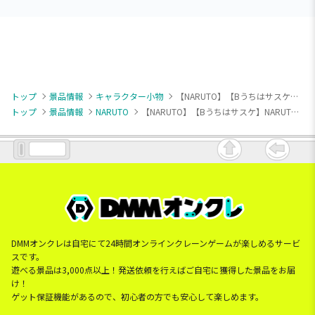
トップ
景品情報
キャラクター小物
【NARUTO】【Bうちはサスケ】NARUTO-ナルト- 疾風伝 ちびぐるみvol.1
トップ
景品情報
NARUTO
【NARUTO】【Bうちはサスケ】NARUTO-ナルト- 疾風伝 ちびぐるみvol.1
DMMオンクレは自宅にて24時間オンラインクレーンゲームが楽しめるサービ
スです。
遊べる景品は3,000点以上！発送依頼を行えばご自宅に獲得した景品をお届
け！
ゲット保証機能があるので、初心者の方でも安心して楽しめます。