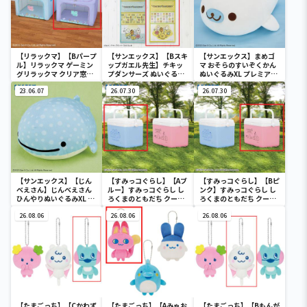
【リラックマ】【Bパープ
【サンエックス】【Bスキ
【サンエックス】まめゴ
ル】リラックマ ゲーミン
ップガエル先生】チキッ
マ おそらのすいぞくかん
グリラックマ クリア窓付
プダンサーズ ぬいぐるみ
ぬいぐるみXL プレミアム
き収納ボックス
ウォールポケット
まめゴマ
23.06.07
26.07.30
26.07.30
【サンエックス】【じん
【すみっコぐらし】【Aブ
【すみっコぐらし】【Bピ
べえさん】じんべえさん
ルー】すみっコぐらし し
ンク】すみっコぐらし し
ひんやりぬいぐるみXL プ
ろくまのともだち クーラ
ろくまのともだち クーラ
レミアム Part3
ーボックス
ーボックス
26.08.06
26.08.06
26.08.06
【たまごっち】【Cかわず
【たまごっち】【Aみゃお
【たまごっち】【Bもんが