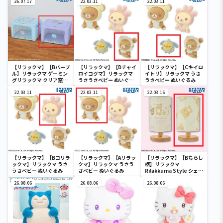
26.07.17
22.03.11
22.03.11
【リラックマ】【Bパープ
【リラックマ】【Dチャイ
【リラックマ】【Cキイロ
ル】リラックマ ゲーミン
ロイコグマ】リラックマ
イトリ】リラックマ うさ
グリラックマ クリア窓付
うさうさべビー ぬいぐる
うさべビー ぬいぐるみ
き収納ボックス
み
22.03.11
22.03.11
22.03.16
【リラックマ】【Bコリラ
【リラックマ】【Aリラッ
【リラックマ】【Bちらし
ックマ】リラックマ うさ
クマ】リラックマ うさう
柄】リラックマ
うさべビー ぬいぐるみ
さべビー ぬいぐるみ
Rilakkuma Style シェー
ドライト
26.08.06
26.08.06
26.08.06