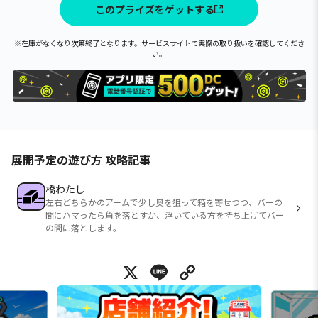
このプライズをゲットする
※在庫がなくなり次第終了となります。サービスサイトで実際の取り扱いを確認してくださ
い。
展開予定の遊び方 攻略記事
橋わたし
左右どちらかのアームで少し奥を狙って箱を寄せつつ、バーの
間にハマったら角を落とすか、浮いている方を持ち上げてバー
の間に落とします。
X
Line
Copy Link