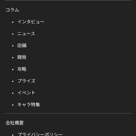
コラム
インタビュー
ニュース
店舗
開発
攻略
プライズ
イベント
キャラ特集
会社概要
プライバシーポリシー