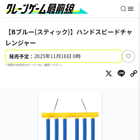
【Bブルー(スティック)】ハンドスピードチャ
レンジャー
2025年11月16日 0時
発売予定：
い
※実際の発売日はサービスをご確認ください。
い
X
Li
ね