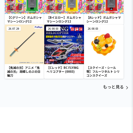
【Cグリーン】ガムガシャ
【Bイエロー】ガムガシャ
【Aレッド】ガムガシャマ
マシーンロング12
マシーンロング12
シーンロング12
26.07.29
26.08.03
26.08.03
【鬼滅の刃】アニメ「鬼
【Cレッド】RC FLYING
【スクイーズ・シール
滅の刃」 胡蝶しのぶの日
ヘリコプター (0003)
等】フルーツタルト シリ
輪刀
コンスクイーズ
もっと見る