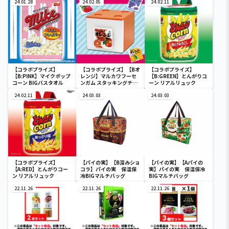
24.01.28
24.02.05
24.02.11
【コラボプライズ】
【コラボプライズ】【Bオ
【コラボプライズ】
【B:PINK】マイクポップ
レンジ】マルカワフーセ
【B:GREEN】とんがりコ
コーン BIGバスタオル
ンガム スタッキングチェ
ーン リアルリュック
スト
24.02.11
24.03.03
24.03.03
【コラボプライズ】
【パイの実】【B深みショ
【パイの実】【Aパイの
【A:RED】とんがりコー
コラ】パイの実 保温保
実】パイの実 保温保冷
ン リアルリュック
冷BIGマルチバッグ
BIGマルチバッグ
22.11.26
22.11.26
22.11.26