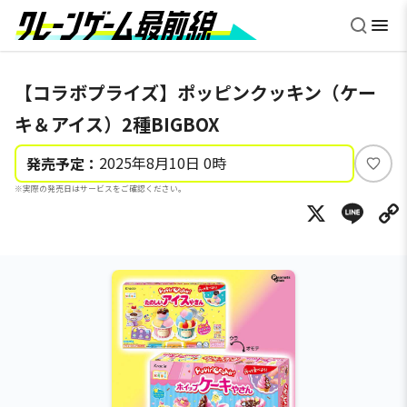
【コラボプライズ】ポッピンクッキン（ケー
キ＆アイス）2種BIGBOX
2025年8月10日 0時
発売予定：
い
※実際の発売日はサービスをご確認ください。
い
X
Li
ね