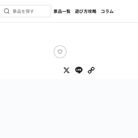
景品一覧
遊び方攻略
コラム
景品を探す
新着景品
インタビュー
カテゴリ一覧
ニュース
作品名一覧
店舗
メーカー一覧
開発
い
い
攻略
X
Line
Copy Lin
ね
プライズ
イベント
キャラ特集