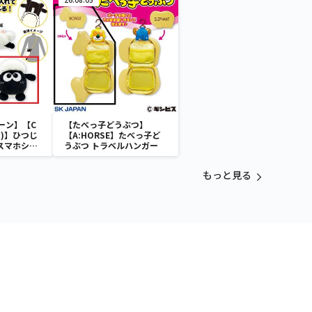
機 バンシィ（デストロイモ
ード）-
ーン】【C
【たべっ子どうぶつ】
)】ひつじ
【A:HORSE】たべっ子ど
 スマホショ
うぶつ トラベルハンガー
もっと見る