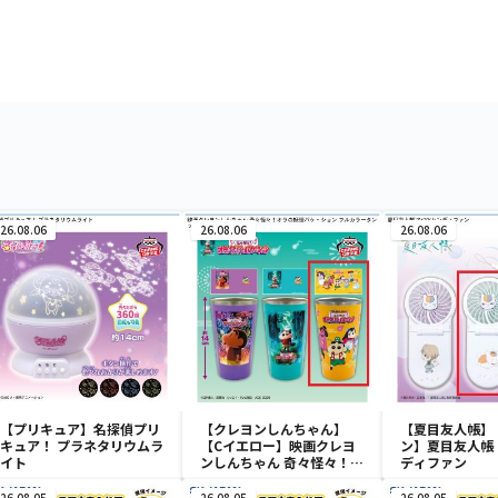
26.08.06
26.08.06
26.08.06
【プリキュア】名探偵プリ
【クレヨンしんちゃん】
【夏目友人帳】
キュア！ プラネタリウムラ
【Cイエロー】映画クレヨ
ン】夏目友人帳 
イト
ンしんちゃん 奇々怪々！オ
ディファン
ラの妖怪バケ～ション フル
カラータンブラー
26.08.05
26.08.05
26.08.05