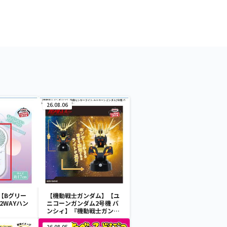
26.08.06
【Bグリー
【機動戦士ガンダム】【ユ
2WAYハン
ニコーンガンダム2号機 バ
ンシィ】『機動戦士ガンダ
ムUC』 胸像センサーライ
ト-ユニコーンガンダム2号
26.08.05