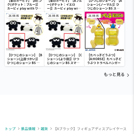
【星のカービィ】【Aピン
【星のカービィ】【Bブル
【ひつじのショーン】【A
ク(ポケット：ブルー)】
ー(ポケット：イエロ
ショーン(ノーマル)】ひ
カービィ play with ワド
ー)】カービィ play with
つじのショーン BS スマ
ルディ ボストンバッグ
ワドルディ ボストンバッ
ホショーンルダー
26.08.05
グ
26.08.05
26.08.05
【ひつじのショーン】【B
【ひつじのショーン】【C
【たべっ子どうぶつ】
ショーン(上目づかい)】
ショーン(より目)】ひつ
【A:HORSE】たべっ子ど
ひつじのショーン BS ス
じのショーン BS スマホ
うぶつ トラベルハンガー
マホショーンルダー
ショーンルダー
もっと見る
トップ
景品情報
雑貨
【Aブラック】フィギュアディスプレイケース