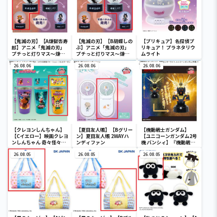
【鬼滅の刃】【A煉獄杏寿
【鬼滅の刃】【B胡蝶しの
【プリキュア】名探偵プ
郎】アニメ「鬼滅の刃」
ぶ】アニメ「鬼滅の刃」
リキュア！ プラネタリウ
プチっと灯りマス～煉獄
プチっと灯りマス～煉獄
ムライト
杏寿郎・胡蝶しのぶ～
杏寿郎・胡蝶しのぶ～
26.08.06
26.08.06
26.08.06
【クレヨンしんちゃん】
【夏目友人帳】【Bグリー
【機動戦士ガンダム】
【Cイエロー】映画クレヨ
ン】夏目友人帳 2WAYハ
【ユニコーンガンダム2号
ンしんちゃん 奇々怪々！
ンディファン
機 バンシィ】『機動戦士
オラの妖怪バケ～ション
ガンダムUC』 胸像センサ
フルカラータンブラー
26.08.05
26.08.05
ーライト-ユニコーンガン
26.08.05
ダム2号機 バンシィ（デ
ストロイモード）-