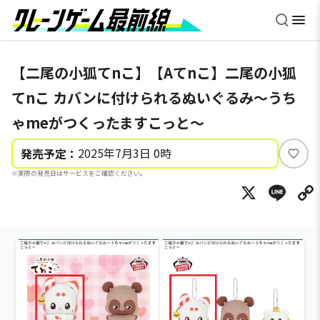
【二尾の小狐てnこ】【Aてnこ】二尾の小狐
てnこ カバンに付けられるぬいぐるみ～うち
ゃmeがつくったますこっと～
2025年7月3日 0時
発売予定：
い
※実際の発売日はサービスをご確認ください。
い
X
Li
ね