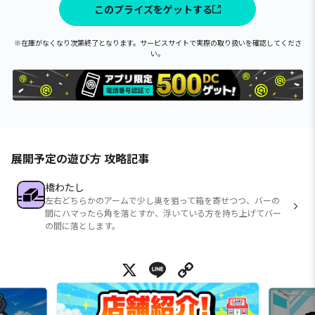
このプライズをゲットする
※在庫がなくなり次第終了となります。サービスサイトで実際の取り扱いを確認してくださ
い。
展開予定の遊び方 攻略記事
橋わたし
左右どちらかのアームで少し奥を狙って箱を寄せつつ、バーの
間にハマったら角を落とすか、浮いている方を持ち上げてバー
の間に落とします。
X
Line
Copy Link