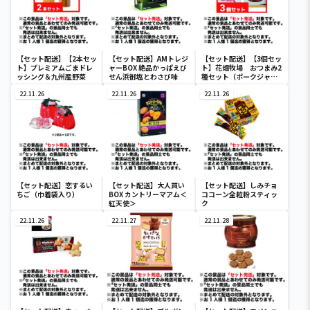
【セット配送】【2本セッ
【セット配送】AMトレジ
【セット配送】【3個セッ
ト】プレミアムごまドレ
ャーBOX 絶品かっぱえび
ト】花畑牧場 おつまみ2
ッシング＆九州産野菜
せん浜御塩とわさび味
種セット（ポークジャー
キ2個＆ポークサラミ1
22.11.26
22.11.26
個）
22.11.26
【セット配送】恋するい
【セット配送】大人買い
【セット配送】しみチョ
ちご（巾着袋入り）
BOX カントリーマアム＜
ココーン全粒粉スティッ
紅天使＞
ク
22.11.26
22.11.27
22.11.28