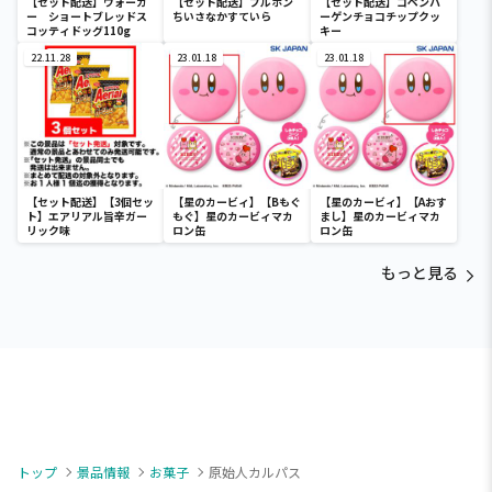
【セット配送】ウォーカ
【セット配送】ブルボン
【セット配送】コペンハ
ー ショートブレッドス
ちいさなかすていら
ーゲンチョコチップクッ
コッティドッグ110g
キー
22.11.28
23.01.18
23.01.18
【セット配送】【3個セッ
【星のカービィ】【Bもぐ
【星のカービィ】【Aおす
ト】エアリアル旨辛ガー
もぐ】星のカービィマカ
まし】星のカービィマカ
リック味
ロン缶
ロン缶
もっと見る
トップ
景品情報
お菓子
原始人カルパス