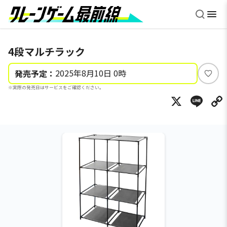
4段マルチラック
2025年8月10日 0時
発売予定：
い
※実際の発売日はサービスをご確認ください。
い
X
Li
ね