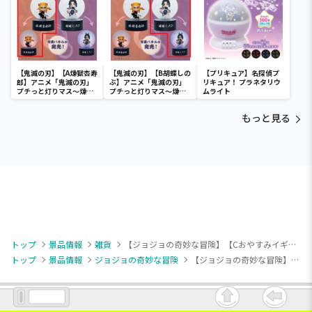
【鬼滅の刃】【A煉獄杏寿
【鬼滅の刃】【B胡蝶しの
【プリキュア】名探偵プ
郎】アニメ「鬼滅の刃」
ぶ】アニメ「鬼滅の刃」
リキュア！ プラネタリウ
プチっと灯りマス～煉獄
プチっと灯りマス～煉獄
ムライト
杏寿郎・胡蝶しのぶ～
杏寿郎・胡蝶しのぶ～
もっと見る
トップ
景品情報
雑貨
【ジョジョの奇妙な冒険】【Cおやすみイギー(後期)】ジョジョの奇妙な冒険 スターダストクルセイダース ちょこのりング～イギー～
トップ
景品情報
ジョジョの奇妙な冒険
【ジョジョの奇妙な冒険】【Cおやすみイギー(後期)】ジョジョの奇妙な冒険 スターダストクルセイダース ちょこのりング～イギー～