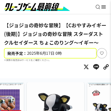
【ジョジョの奇妙な冒険】【Cおやすみイギー
(後期)】ジョジョの奇妙な冒険 スターダスト
クルセイダース ちょこのりング～イギー～
2025年6月17日 0時
発売予定：
い
※実際の発売日はサービスをご確認ください。
い
X
Li
ね