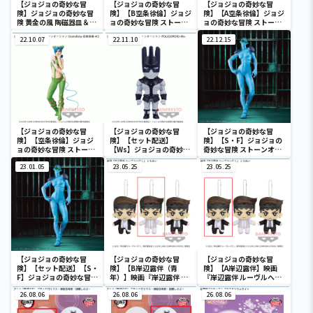
【ジョジョの奇妙な冒
【ジョジョの奇妙な冒
【ジョジョの奇妙な冒
険】ジョジョの奇妙な冒
険】【B空条徐倫】ジョジ
険】【A空条徐倫】ジョジ
険 黄金の風 陶磁器皿＆カ
ョの奇妙な冒険 ストーン
ョの奇妙な冒険 ストーン
トラリー置きセット
オーシャン Q posket-空
オーシャン Q posket-空
22.10.07
条徐倫-
22.11.10
条徐倫-
22.12.15
【ジョジョの奇妙な冒
【ジョジョの奇妙な冒
【ジョジョの奇妙な冒
険】【空条徐倫】ジョジ
険】【セット配送】
険】【S・F】ジョジョの
ョの奇妙な冒険 ストーン
【Ws】ジョジョの奇妙な
奇妙な冒険 ストーンオー
オーシャン Grandista-
冒険 ストーンオーシャン
シャン Grandista-S・F-
空条徐倫-#2
23.01.05
POLIGOROID-Ws-
23.05.25
23.05.25
【ジョジョの奇妙な冒
【ジョジョの奇妙な冒
【ジョジョの奇妙な冒
険】【セット配送】【S・
険】【B岸辺露伴（青
険】【A岸辺露伴】映画
F】ジョジョの奇妙な冒険
年）】映画『岸辺露伴 ル
『岸辺露伴 ルーヴルへ行
ストーンオーシャン
ーヴルへ行く』 ともぬい
く』 ともぬい
Grandista-S・F-
26.08.06
26.08.06
26.08.06