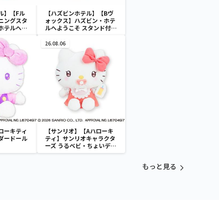
ル】【Fル
【ハズビンホテル】【Bヴ
ニングスタ
ォックス】ハズビン・ホテ
ホテルへよ
ルへようこそ スタンド付き
ド付きアクリ
アクリルプレートvol.2
1
26.08.06
ローキティ
【サンリオ】【Aハローキ
ダードール
ティ】サンリオキャラクタ
ーズ うるベビ・ちょいデカ
ドール
もっと見る