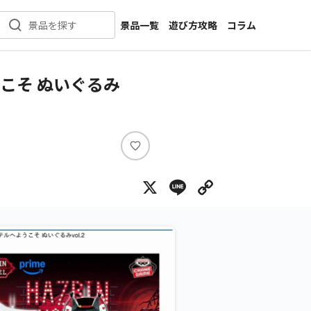
景品一覧
遊び方攻略
コラム
景品を探す
新着景品
インタビュー
カテゴリ一覧
ニュース
こそ ぬいぐるみ
作品名一覧
店舗
メーカー一覧
開発
攻略
い
プライズ
い
X
Line
Copy Lin
ね
イベント
キャラ特集