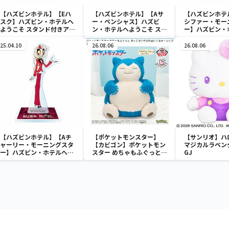
【ハズビンホテル】【Eハ
【ハズビンホテル】【Aサ
【ハズビンホテ
スク】ハズビン・ホテルへ
ー・ペンシャス】ハズビ
シファー・モー
ようこそ スタンド付きアク
ン・ホテルへようこそ スタ
ー】ハズビン・
リルプレートvol.1
ンド付きアクリルプレート
うこそ スタン
vol.2
ルプレートvol.
25.04.10
26.08.06
26.08.06
【ハズビンホテル】【Aチ
【ポケットモンスター】
【サンリオ】ハ
ャーリー・モーニングスタ
【カビゴン】ポケットモン
マジカルラベン
ー】ハズビン・ホテルへよ
スター めちゃもふぐっと
GJ
うこそ スタンド付きアクリ
ほっこりいやされぬいぐる
ルプレートvol.1
み～カビゴン～