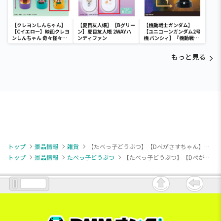
【クレヨンしんちゃん】
【夏目友人帳】【Bグリー
【機動戦士ガンダム】
【Cイエロー】映画クレヨ
ン】夏目友人帳 2WAYハ
【ユニコーンガンダム2号
ンしんちゃん 奇々怪々！
ンディファン
機 バンシィ】『機動戦士
オラの妖怪バケ～ション
ガンダムUC』 胸像センサ
フルカラータンブラー
ーライト-ユニコーンガン
もっと見る
ダム2号機 バンシィ（デ
ストロイモード）-
トップ
景品情報
雑貨
【たべっ子どうぶつ】【Dぺがさすちゃん】たべっ子どうぶつ THE MOVIE ぽってりお手玉第2弾
トップ
景品情報
たべっ子どうぶつ
【たべっ子どうぶつ】【Dぺがさすちゃん】たべっ子どうぶつ THE MOVIE ぽってりお手玉第2弾