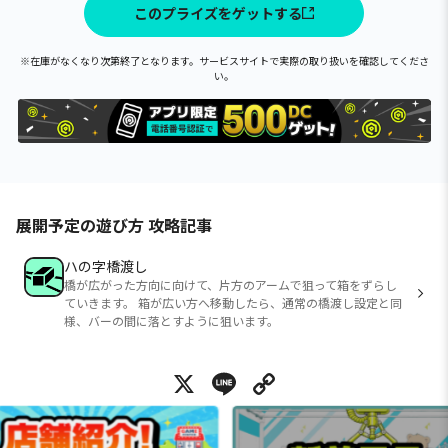
このプライズをゲットする
※在庫がなくなり次第終了となります。サービスサイトで実際の取り扱いを確認してくださ
い。
展開予定の遊び方 攻略記事
ハの字橋渡し
橋が広がった方向に向けて、片方のアームで狙って箱をずらし
ていきます。 箱が広い方へ移動したら、通常の橋渡し設定と同
様、バーの間に落とすように狙います。
X
Line
Copy Link