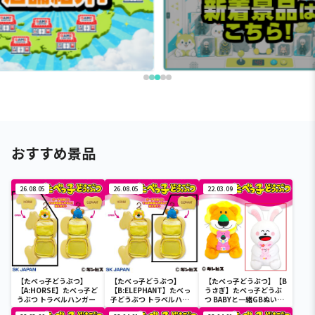
おすすめ景品
26.08.05
26.08.05
22.03.09
【たべっ子どうぶつ】
【たべっ子どうぶつ】
【たべっ子どうぶつ】【B
【A:HORSE】たべっ子ど
【B:ELEPHANT】たべっ
うさぎ】たべっ子どうぶ
うぶつ トラベルハンガー
子どうぶつ トラベルハン
つ BABYと一緒GBぬいぐ
ガー
るみ