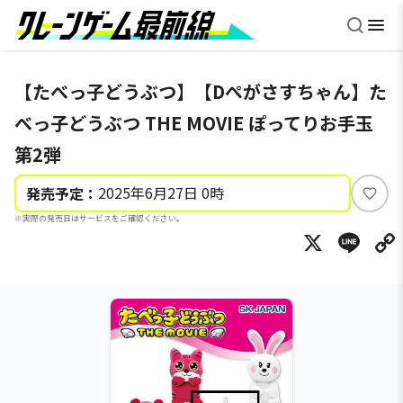
【たべっ子どうぶつ】【Dぺがさすちゃん】た
べっ子どうぶつ THE MOVIE ぽってりお手玉
第2弾
2025年6月27日 0時
発売予定：
い
※実際の発売日はサービスをご確認ください。
い
X
Li
ね