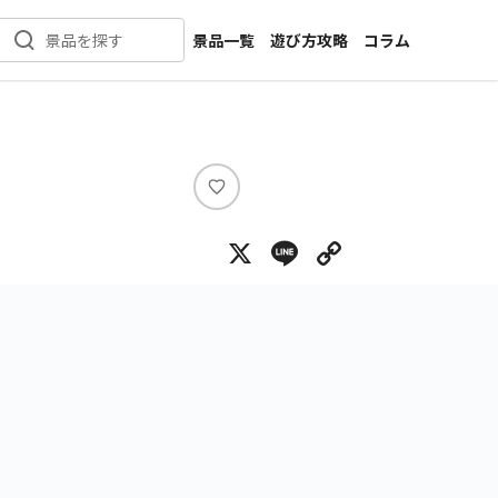
景品一覧
遊び方攻略
コラム
景品を探す
新着景品
インタビュー
カテゴリ一覧
ニュース
作品名一覧
店舗
メーカー一覧
開発
い
い
攻略
X
Line
Copy Lin
ね
プライズ
イベント
キャラ特集