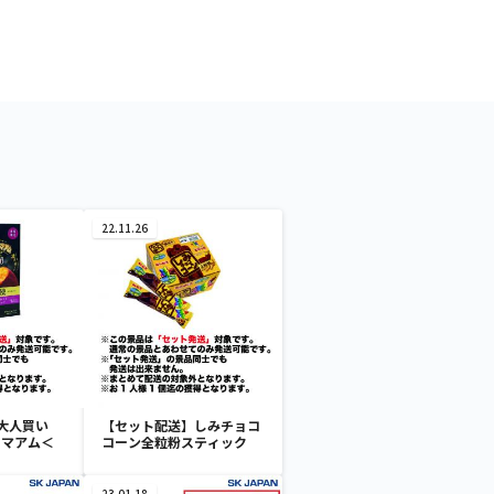
22.11.26
大人買い
【セット配送】しみチョコ
ーマアム＜
コーン全粒粉スティック
23.01.18