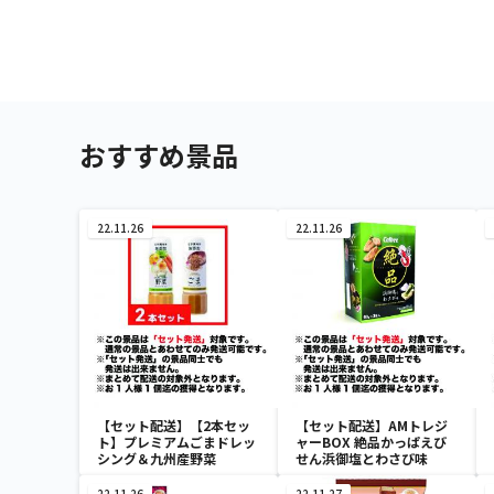
おすすめ景品
22.11.26
22.11.26
【セット配送】【2本セッ
【セット配送】AMトレジ
ト】プレミアムごまドレッ
ャーBOX 絶品かっぱえび
シング＆九州産野菜
せん浜御塩とわさび味
22.11.26
22.11.27