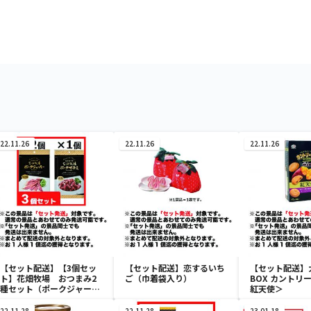
22.11.26
22.11.26
22.11.26
【セット配送】【3個セッ
【セット配送】恋するいち
【セット配送】
ト】花畑牧場 おつまみ2
ご（巾着袋入り）
BOX カントリ
種セット（ポークジャーキ
紅天使＞
2個＆ポークサラミ1個）
22.11.28
22.11.28
23.01.18