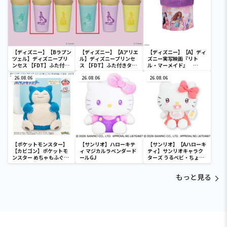
【ディズニー】【Bラプン
【ディズニー】【Aアリエ
【ディズニー】【A】ディ
ツェル】ディズニープリ
ル】ディズニープリンセ
ズニー実写映画『リト
ンセス 【FDT】ふた付き
ス 【FDT】ふた付きタン
ル・マーメイド』
タンブラー
ブラー
[PtZ]折り畳みボックス
26.08.06
26.08.06
チェアー
26.08.06
【ポケットモンスター】
【サンリオ】ハローキテ
【サンリオ】【Aハローキ
【カビゴン】ポケットモ
ィ マジカルラベンダード
ティ】サンリオキャラク
ンスター めちゃもふぐっ
ールGJ
ターズ うるベビ・ちょい
と ほっこりいやされぬい
デカドール
ぐるみ～カビゴン～
もっと見る