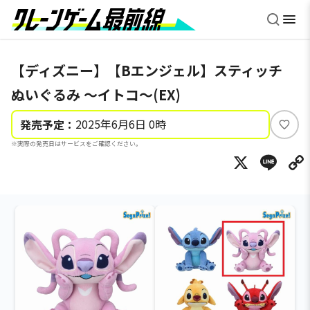
【ディズニー】【Bエンジェル】スティッチ
ぬいぐるみ ～イトコ～(EX)
2025年6月6日 0時
発売予定：
い
※実際の発売日はサービスをご確認ください。
い
X
Li
ね