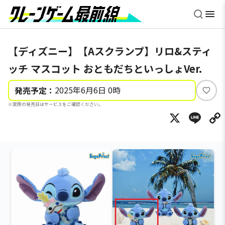
【ディズニー】【Aスクランプ】リロ&スティ
ッチ マスコット おともだちといっしょVer.
2025年6月6日 0時
発売予定：
い
※実際の発売日はサービスをご確認ください。
い
X
Li
ね