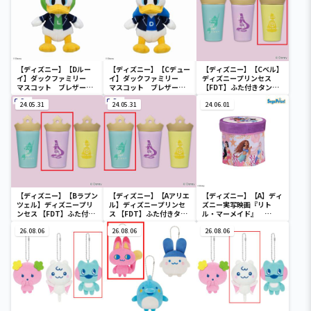
【ディズニー】【Dルー
【ディズニー】【Cデュー
【ディズニー】【Cベル】
イ】ダックファミリー
イ】ダックファミリー
ディズニープリンセス
マスコット ブレザーコ
マスコット ブレザーコ
【FDT】ふた付きタンブ
スチューム
スチューム
ラー
24.05.31
24.05.31
24.06.01
【ディズニー】【Bラプン
【ディズニー】【Aアリエ
【ディズニー】【A】ディ
ツェル】ディズニープリ
ル】ディズニープリンセ
ズニー実写映画『リト
ンセス 【FDT】ふた付き
ス 【FDT】ふた付きタン
ル・マーメイド』
タンブラー
ブラー
[PtZ]折り畳みボックス
26.08.06
26.08.06
チェアー
26.08.06