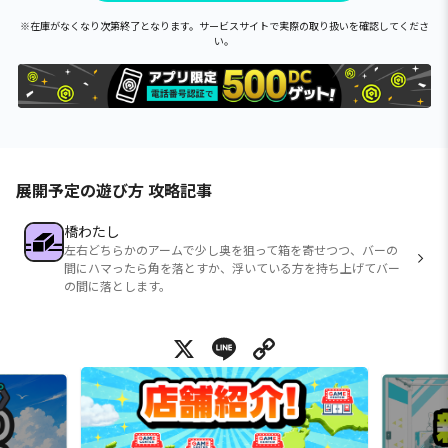
※在庫がなくなり次第終了となります。サービスサイトで実際の取り扱いを確認してくださ
い。
展開予定の遊び方 攻略記事
橋わたし
左右どちらかのアームで少し奥を狙って箱を寄せつつ、バーの
間にハマったら角を落とすか、浮いている方を持ち上げてバー
の間に落とします。
X
Line
Copy Link