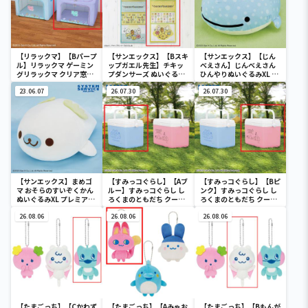
【リラックマ】【Bパープ
【サンエックス】【Bスキ
【サンエックス】【じん
ル】リラックマ ゲーミン
ップガエル先生】チキッ
べえさん】じんべえさん
グリラックマ クリア窓付
プダンサーズ ぬいぐるみ
ひんやりぬいぐるみXL プ
き収納ボックス
ウォールポケット
レミアム Part3
23.06.07
26.07.30
26.07.30
【サンエックス】まめゴ
【すみっコぐらし】【Aブ
【すみっコぐらし】【Bピ
マ おそらのすいぞくかん
ルー】すみっコぐらし し
ンク】すみっコぐらし し
ぬいぐるみXL プレミアム
ろくまのともだち クーラ
ろくまのともだち クーラ
まめゴマ
ーボックス
ーボックス
26.08.06
26.08.06
26.08.06
【たまごっち】【Cかわず
【たまごっち】【Aみゃお
【たまごっち】【Bもんが