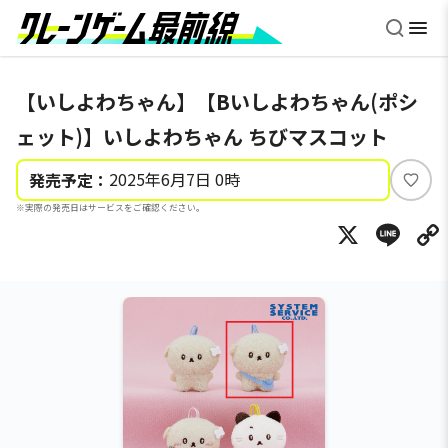
【いしよわちゃん】【Bいしよわちゃん(ポシ
ェット)】いしよわちゃん ちびマスコット
2025年6月7日 0時
発売予定：
い
※実際の発売日はサービスをご確認ください。
い
X
Li
ね