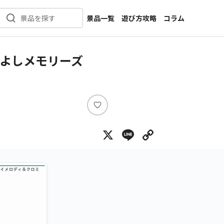
景品一覧
遊び方攻略
コラム
景品を探す
新着景品
インタビュー
カテゴリ一覧
ニュース
かよしメモリーズ
作品名一覧
店舗
メーカー一覧
開発
攻略
い
プライズ
い
X
Line
Copy Lin
ね
イベント
キャラ特集