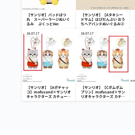
【サンリオ】バッドばつ
【サンリオ】【Aタキシー
丸 スーパーラージぬいぐ
ドサム】はぴだんぶい おう
るみ ぷくっとVer.
ちヘアバンドぬいぐるみ②
26.07.17
26.07.17
【サンリオ】【Aポチャッ
【サンリオ】【Cポムポム
コ】mofusand×サンリオ
プリン】mofusand×サン
キャラクターズ カチューシ
リオキャラクターズ カチュ
ャマスコット②
ーシャマスコット②