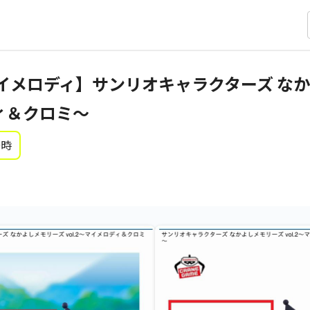
イメロディ】サンリオキャラクターズ な
ディ＆クロミ～
0時