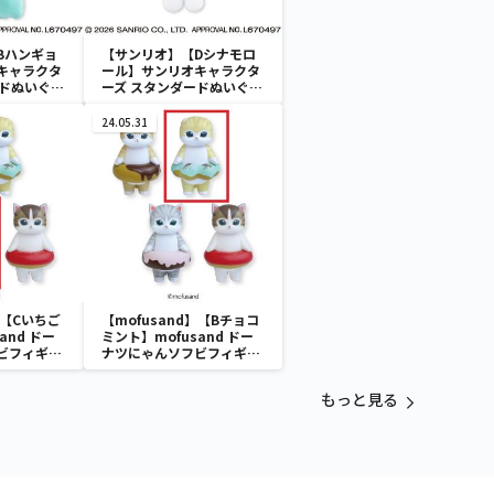
Bハンギョ
【サンリオ】【Dシナモロ
キャラクタ
ール】サンリオキャラクタ
ードぬいぐる
ーズ スタンダードぬいぐる
スケース
みリール付きパスケース
24.05.31
】【Cいちご
【mofusand】【Bチョコ
and ドー
ミント】mofusand ドー
ビフィギュ
ナツにゃんソフビフィギュ
ア
もっと見る