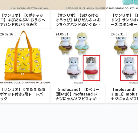
【サンリオ】【Cポチャッ
【サンリオ】【Bけろけろ
【サンリオ】【
コ】はぴだんぶい おうちヘ
けろっぴ】はぴだんぶい お
ドン】サンリオ
アバンドぬいぐるみ②
うちヘアバンドぬいぐるみ
ーズ スタンダ
②
みリール付きパ
26.07.16
24.05.31
24.05.31
【サンリオ】ぐでたま 保冷
【mofusand】【Dベリー
【mofusand
ポケット付き2段トートバ
(濃い赤)】mofusand ドー
チョコ】mofus
ッグ
ナツにゃんソフビフィギュ
ナツにゃんソフ
ア
ア