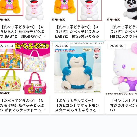
【たべっ子どうぶつ】【A
【たべっ子どうぶつ】【B
【たべっ子どう
らいおん】たべっ子どうぶ
うさぎ】たべっ子どうぶつ
うさぎ】たべっ
つ BABYと一緒GBぬいぐる
BABYと一緒GBぬいぐるみ
Hugビスケッ
み
2
22.04.13
26.08.06
26.08.06
【たべっ子どうぶつ】【A
【ポケットモンスター】
【サンリオ】ハ
だらけ柄】たべっ子どうぶ
【カビゴン】ポケットモン
マジカルラベン
つ がまぐちランチトートバ
スター めちゃもふぐっと
GJ
ッグ2
ほっこりいやされぬいぐる
み～カビゴン～