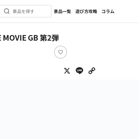
景品一覧
遊び方攻略
コラム
景品を探す
新着景品
インタビュー
カテゴリ一覧
ニュース
VIE GB 第2弾
作品名一覧
店舗
メーカー一覧
開発
い
い
攻略
X
Line
Copy Lin
ね
プライズ
イベント
キャラ特集