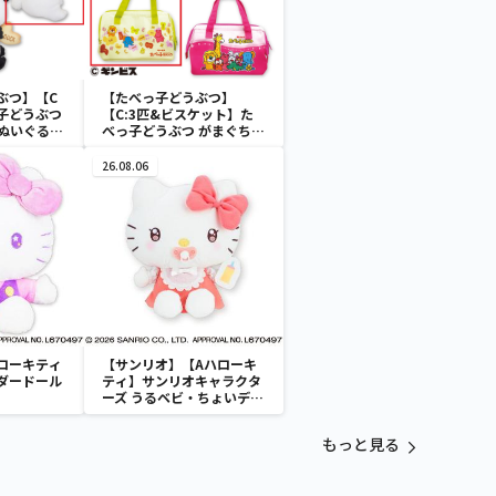
ぶつ】【C
【たべっ子どうぶつ】
子どうぶつ
【C:3匹&ビスケット】た
トぬいぐるみ
べっ子どうぶつ がまぐちラ
ンチトートバッグ2
26.08.06
ローキティ
【サンリオ】【Aハローキ
ダードール
ティ】サンリオキャラクタ
ーズ うるベビ・ちょいデカ
ドール
もっと見る