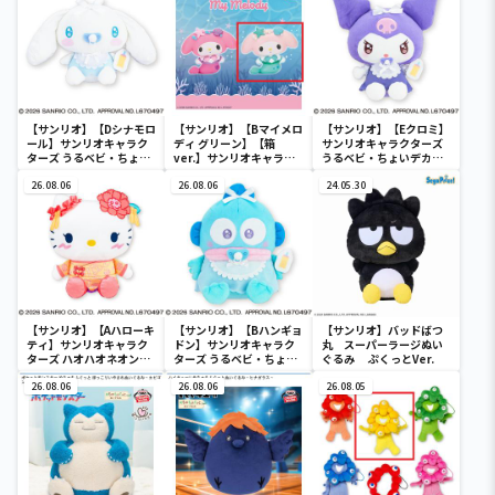
【サンリオ】【Dシナモロ
【サンリオ】【Bマイメロ
【サンリオ】【Eクロミ】
ール】サンリオキャラク
ディ グリーン】【箱
サンリオキャラクターズ
ターズ うるベビ・ちょい
ver.】サンリオキャラク
うるベビ・ちょいデカド
デカドール
ターズ おおきな
ール
26.08.06
SOFVIMATES～マイメロ
26.08.06
24.05.30
ディ マーメイドver. ～
【サンリオ】【Aハローキ
【サンリオ】【Bハンギョ
【サンリオ】バッドばつ
ティ】サンリオキャラク
ドン】サンリオキャラク
丸 スーパーラージぬい
ターズ ハオハオネオンタ
ターズ うるベビ・ちょい
ぐるみ ぷくっとVer.
ウンドールBIGタイプ1
デカドール
26.08.06
26.08.06
26.08.05