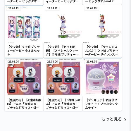
ーダービー ビッグタオル
ィーダービー ビッグタオ
ー ビッグタオルvol.2
vol.3
ルvol.3
22.04.13
22.04.15
22.04.15
【ウマ娘】ウマ娘 プリテ
【ウマ娘】【セット配
【ウマ娘】【サイレンス
ィーダービー タオルセッ
送】【スペシャルウィー
スズカ 】ウマ娘 プリティ
ト
ク】ウマ娘 プリティーダ
ーダービー サイレンスス
ービー スペシャルウィー
ズカ フィギュア
26.08.06
ク フィギュア
26.08.06
26.08.06
【鬼滅の刃】【A煉獄杏寿
【鬼滅の刃】【B胡蝶しの
【プリキュア】名探偵プ
郎】アニメ「鬼滅の刃」
ぶ】アニメ「鬼滅の刃」
リキュア！ プラネタリウ
プチっと灯りマス～煉獄
プチっと灯りマス～煉獄
ムライト
杏寿郎・胡蝶しのぶ～
杏寿郎・胡蝶しのぶ～
もっと見る