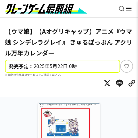
【ウマ娘】【Aオグリキャップ】アニメ『ウマ
娘 シンデレラグレイ』 きゅるぽっぷん アクリ
ル万年カレンダー
2025年5月22日 0時
発売予定：
い
※実際の発売日はサービスをご確認ください。
い
X
Li
ね