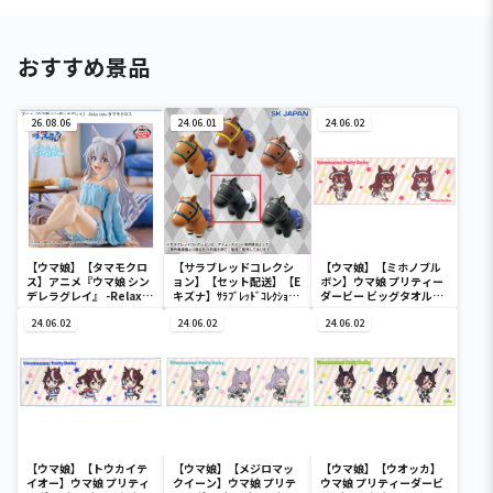
おすすめ景品
26.08.06
24.06.01
24.06.02
【ウマ娘】【タマモクロ
【サラブレッドコレクシ
【ウマ娘】【ミホノブル
ス】アニメ『ウマ娘 シン
ョン】【セット配送】【E
ボン】ウマ娘 プリティー
デレラグレイ』 -Relax
キズナ】ｻﾗﾌﾞﾚｯﾄﾞｺﾚｸｼｮﾝｿ
ダービー ビッグタオル
time-タマモクロス
ﾌﾋﾞﾏｽｺｯﾄ3
vol.4
24.06.02
24.06.02
24.06.02
【ウマ娘】【トウカイテ
【ウマ娘】【メジロマッ
【ウマ娘】【ウオッカ】
イオー】ウマ娘 プリティ
クイーン】ウマ娘 プリテ
ウマ娘 プリティーダービ