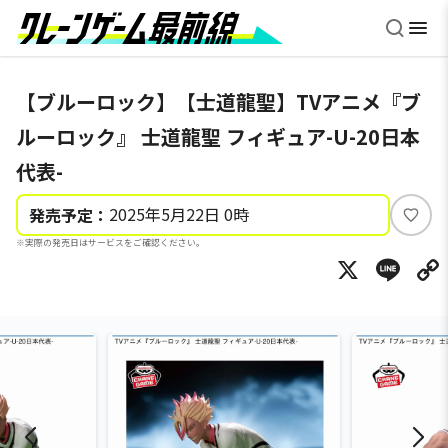
【ブルーロック】【士道龍聖】TVアニメ『ブ
ルーロック』 士道龍聖 フィギュア-U-20日本
代表-
2025年5月22日 0時
発売予定：
い
※実際の発売日はサービスをご確認ください。
い
X
Li
ね