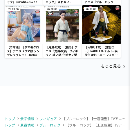
ック』 ほわぬい-sweets
ロック』 ほわぬい-
アニメ『ブルーロック』
flavor 2026-vol.1
sweets flavor 2026-
スタンド付きデフォルメ
26.08.06
vol.2
26.08.06
アクリルプレートvol.1
26.08.06
【ウマ娘】【タマモクロ
【鬼滅の刃】【狛治】ア
【NARUTO】【雷影エ
ス】アニメ『ウマ娘 シン
ニメ「鬼滅の刃」 フィギ
ー】NARUTO-ナルト- 疾
デレラグレイ』 -Relax
ュア-絆ノ装-伍拾壱ノ型
風伝 雷影・エー フィギュ
time-タマモクロス
ア～五影集結…!!～
もっと見る
トップ
景品情報
フィギュア
【ブルーロック】【士道龍聖】TVアニメ『ブルーロック』 士道龍聖 フィギュア-U-20日本代表-
トップ
景品情報
ブルーロック
【ブルーロック】【士道龍聖】TVアニメ『ブルーロック』 士道龍聖 フィギュア-U-20日本代表-