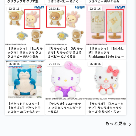
グリラックマ クリア窓付
うさうさべビー ぬいぐる
うさべビー ぬいぐるみ
き収納ボックス
み
22.03.11
22.03.11
22.03.16
【リラックマ】【Bコリラ
【リラックマ】【Aリラッ
【リラックマ】【Bちらし
ックマ】リラックマ うさ
クマ】リラックマ うさう
柄】リラックマ
うさべビー ぬいぐるみ
さべビー ぬいぐるみ
Rilakkuma Style シェー
ドライト
26.08.06
26.08.06
26.08.06
【ポケットモンスター】
【サンリオ】ハローキテ
【サンリオ】【Aハローキ
【カビゴン】ポケットモ
ィ マジカルラベンダード
ティ】サンリオキャラク
ンスター めちゃもふぐっ
ールGJ
ターズ うるベビ・ちょい
と ほっこりいやされぬい
デカドール
ぐるみ～カビゴン～
もっと見る