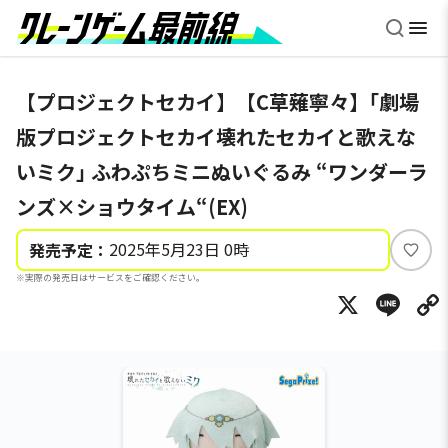
【プロジェクトセカイ】【C草薙寧々】｢劇場
版プロジェクトセカイ壊れたセカイと歌えな
いミク｣ ふわぷちミニぬいぐるみ “ワンダーラ
ンズ×ショウタイム“(EX)
2025年5月23日 0時
発売予定：
い
※実際の発売日はサービスをご確認ください。
い
X
Li
ね