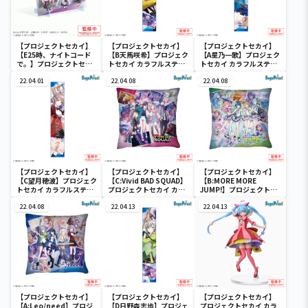
【プロジェクトセカイ】
【プロジェクトセカイ】
【プロジェクトセカイ】
【E25時、ナイトコード
【B天馬咲希】プロジェク
【A星乃一歌】プロジェク
で。】プロジェクトセカ
トセカイ カラフルステー
トセカイ カラフルステー
イ カラフルステージ！
ジ！ feat. 初音ミク マフ
ジ！ feat. 初音ミク マフ
feat. 初音ミク ビジュ
22.04.01
ラータオル“Leo/need”
22.04.08
ラータオル“Leo/need”
22.04.08
アルボード
【プロジェクトセカイ】
【プロジェクトセカイ】
【プロジェクトセカイ】
【C望月穂波】プロジェク
【C:Vivid BAD SQUAD】
【B:MORE MORE
トセカイ カラフルステー
プロジェクトセカイ カラ
JUMP!】プロジェクトセ
ジ！ feat. 初音ミク マフ
フルステージ！ feat. 初
カイ カラフルステージ！
ラータオル“Leo/need”
22.04.08
音ミク [PM]クッション
22.04.13
feat. 初音ミク [PM]クッ
22.04.13
Vol.1
ションVol.1
【プロジェクトセカイ】
【プロジェクトセカイ】
【プロジェクトセカイ】
【A:Leo/need】プロジ
【D日野森志歩】プロジェ
プロジェクトセカイ カラ