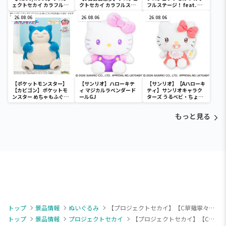
ェクトセカイ カラフルス
クトセカイ カラフルステ
フルステージ！ feat. 初
テージ！ feat. 初音ミク
ージ！ feat. 初音ミク マ
音ミク SPMフィギュ
[PM]クッションVol.1
26.08.06
フラータオ
26.08.06
ア“ワンダーランドのセカ
26.08.06
ル“Leo/need”
イの初音ミク”
【ポケットモンスター】
【サンリオ】ハローキテ
【サンリオ】【Aハローキ
【カビゴン】ポケットモ
ィ マジカルラベンダード
ティ】サンリオキャラク
ンスター めちゃもふぐっ
ールGJ
ターズ うるベビ・ちょい
と ほっこりいやされぬい
デカドール
ぐるみ～カビゴン～
もっと見る
トップ
景品情報
ぬいぐるみ
【プロジェクトセカイ】【C草薙寧々】｢劇場版プロジェクトセカイ壊れたセカイと歌えないミク｣ ふわぷちミニぬいぐるみ “ワンダーランズ×ショウタイム“(EX)
トップ
景品情報
プロジェクトセカイ
【プロジェクトセカイ】【C草薙寧々】｢劇場版プロジェクトセカイ壊れたセカイと歌えないミク｣ ふわぷちミニぬいぐるみ “ワンダーランズ×ショウタイム“(EX)