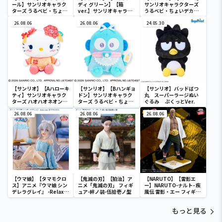
ール】サンリオキャラク
ディ グリーン】【箱
サンリオキャラクターズ
ターズ うるベビ・ちょい
ver.】サンリオキャラク
うるベビ・ちょいデカド
デカドール
ターズ おおきな
ール
26.08.06
SOFVIMATES～マイメロ
26.08.06
24.05.30
ディ マーメイドver. ～
【サンリオ】【Aハローキ
【サンリオ】【Bハンギョ
【サンリオ】バッドばつ
ティ】サンリオキャラク
ドン】サンリオキャラク
丸 スーパーラージぬい
ターズ ハオハオネオンタ
ターズ うるベビ・ちょい
ぐるみ ぷくっとVer.
ウンドールBIGタイプ1
デカドール
26.08.06
26.08.06
26.08.06
【ウマ娘】【タマモクロ
【鬼滅の刃】【狛治】ア
【NARUTO】【雷影エ
ス】アニメ『ウマ娘 シン
ニメ「鬼滅の刃」 フィギ
ー】NARUTO-ナルト- 疾
デレラグレイ』 -Relax
ュア-絆ノ装-伍拾壱ノ型
風伝 雷影・エー フィギュ
time-タマモクロス
ア～五影集結…!!～
もっと見る