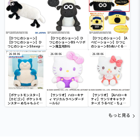
【ひつじのショーン】
【ひつじのショーン】ひ
【ひつじのショーン】【A
【ひつじのショーン】ひ
つじのショーンBS ヘリボ
ベビーショーン】ひつじ
つじのショーンSheep
ーン風生地BIG
のショーンBSぬいぐるみ
Dreamsもこもこまくら
バニティポーチ
26.08.06
26.08.06
26.08.06
【ポケットモンスター】
【サンリオ】ハローキテ
【サンリオ】【Aハローキ
【カビゴン】ポケットモ
ィ マジカルラベンダード
ティ】サンリオキャラク
ンスター めちゃもふぐっ
ールGJ
ターズ うるベビ・ちょい
と ほっこりいやされぬい
デカドール
ぐるみ～カビゴン～
もっと見る