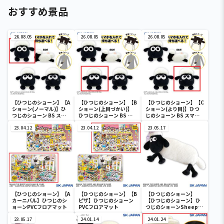
おすすめ景品
26.08.05
26.08.05
26.08.05
【ひつじのショーン】【A
【ひつじのショーン】【B
【ひつじのショーン】【C
ショーン(ノーマル)】ひ
ショーン(上目づかい)】
ショーン(より目)】ひつ
つじのショーン BS スマ
ひつじのショーン BS ス
じのショーン BS スマホ
ホショーンルダー
マホショーンルダー
ショーンルダー
23.04.12
23.04.12
23.05.17
【ひつじのショーン】【A
【ひつじのショーン】【B
【ひつじのショーン】
カーニバル】ひつじのシ
ピザ】ひつじのショーン
【ひつじのショーン】ひ
ョーンPVCフロアマット
PVCフロアマット
つじのショーンSheep
Dreamsもこもこまくら
23.05.17
24.01.14
24.01.24