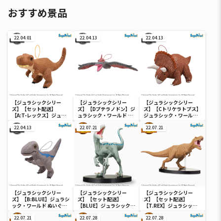
おすすめ景品
22.04.01
22.04.13
22.04.13
【ジュラシックシリー
【ジュラシックシリー
【ジュラシックシリー
ズ】【セット配送】
ズ】【Dプテラノドン】ジ
ズ】【Cトリケラトプス】
【A:T-レックス】ジュラ
ュラシック・ワールド ぬ
ジュラシック・ワールド
シック・ワールド ぬいぐ
いぐるみ
ぬいぐるみ
るみ
22.04.13
22.07.21
22.07.21
【ジュラシックシリー
【ジュラシックシリー
【ジュラシックシリー
ズ】【B:BLUE】ジュラシ
ズ】【セット配送】
ズ】【セット配送】
ック・ワールド ぬいぐる
【BLUE】ジュラシック・
【T.REX】ジュラシッ
み
ワールド／新たなる支配
ク・ワールド／新たなる
22.07.21
者 [PM]フィギュ
22.07.28
支配者 [PM]フィギュ
22.07.28