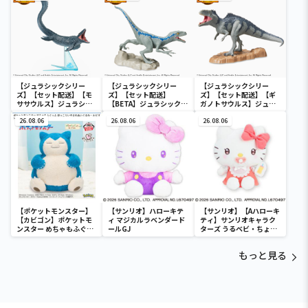
ア“BLUE”
ア“T.Rex”
【ジュラシックシリー
【ジュラシックシリー
【ジュラシックシリー
ズ】【セット配送】【モ
ズ】【セット配送】
ズ】【セット配送】【ギ
ササウルス】ジュラシッ
【BETA】ジュラシック・
ガノトサウルス】ジュラ
ク・ワールド／新たなる
ワールド／新たなる支配
シック・ワールド／新た
支配者 [PM]フィギュ
26.08.06
者 [PM]シチュエーショ
26.08.06
なる支配者 [PM]シチュ
26.08.06
ア“モササウルス”
ンフィギュア“BETA”
エーションフィギュア“ギ
ガノトサウルス”
【ポケットモンスター】
【サンリオ】ハローキテ
【サンリオ】【Aハローキ
【カビゴン】ポケットモ
ィ マジカルラベンダード
ティ】サンリオキャラク
ンスター めちゃもふぐっ
ールGJ
ターズ うるベビ・ちょい
と ほっこりいやされぬい
デカドール
ぐるみ～カビゴン～
もっと見る