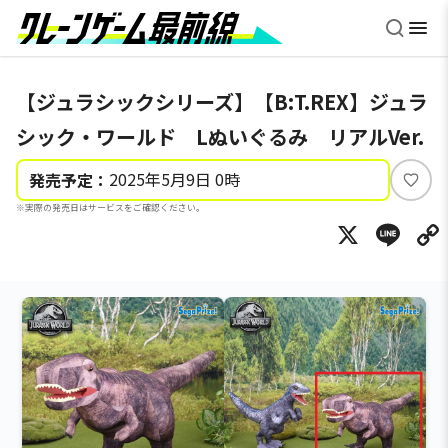
【ジュラシックシリーズ】【B:T.REX】ジュラ
シック・ワールド Lぬいぐるみ リアルVer.
2025年5月9日 0時
発売予定：
い
※実際の発売日はサービスをご確認ください。
い
X
Li
ね