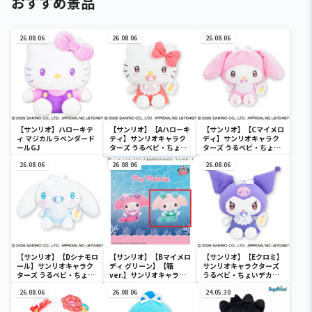
おすすめ景品
26.08.06
26.08.06
26.08.06
【サンリオ】ハローキテ
【サンリオ】【Aハローキ
【サンリオ】【Cマイメロ
ィ マジカルラベンダード
ティ】サンリオキャラク
ディ】サンリオキャラク
ールGJ
ターズ うるベビ・ちょい
ターズ うるベビ・ちょい
デカドール
デカドール
26.08.06
26.08.06
26.08.06
【サンリオ】【Dシナモロ
【サンリオ】【Bマイメロ
【サンリオ】【Eクロミ】
ール】サンリオキャラク
ディ グリーン】【箱
サンリオキャラクターズ
ターズ うるベビ・ちょい
ver.】サンリオキャラク
うるベビ・ちょいデカド
デカドール
ターズ おおきな
ール
26.08.06
SOFVIMATES～マイメロ
26.08.06
24.05.30
ディ マーメイドver. ～