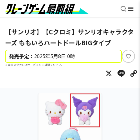
【サンリオ】【Cクロミ】サンリオキャラクタ
ーズ ももいろハートドールBIGタイプ
2025年5月8日 0時
発売予定：
い
※実際の発売日はサービスをご確認ください。
い
X
Li
ね