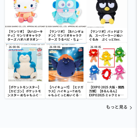
【サンリオ】【Aハローキ
【サンリオ】【Bハンギョ
【サンリオ】バッドばつ
ティ】サンリオキャラク
ドン】サンリオキャラク
丸 スーパーラージぬい
ターズ ハオハオネオンタ
ターズ うるベビ・ちょい
ぐるみ ぷくっとVer.
ウンドールBIGタイプ1
デカドール
26.08.06
26.08.06
26.08.05
【ポケットモンスター】
【ハイキュー!!】【ヒナガ
【EXPO 2025 大阪・関西
【カビゴン】ポケットモ
ラス】ハイキュー!! めち
万博】【Bるんるん】
ンスター めちゃもふぐっ
ゃもふぐっとぬいぐるみ
EXPO2025 ミャクミャク
と ほっこりいやされぬい
～ヒナガラス～
カラフルゴム紐付きぬい
ぐるみ～カビゴン～
ぐるみ
もっと見る