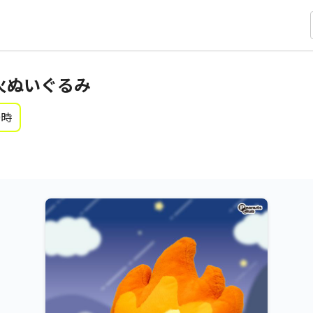
焚火ぬいぐるみ
0時