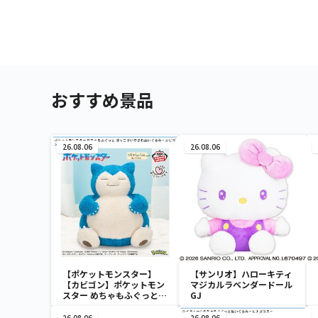
おすすめ景品
26.08.06
26.08.06
【ポケットモンスター】
【サンリオ】ハローキティ
【カビゴン】ポケットモン
マジカルラベンダードール
スター めちゃもふぐっと
GJ
ほっこりいやされぬいぐる
み～カビゴン～
26.08.06
26.08.06