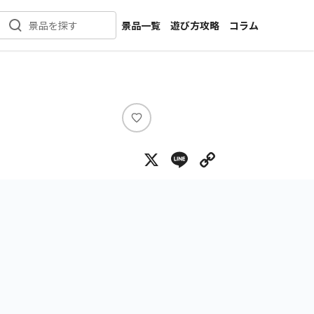
景品一覧
遊び方攻略
コラム
景品を探す
新着景品
インタビュー
カテゴリ一覧
ニュース
作品名一覧
店舗
メーカー一覧
開発
い
い
攻略
X
Line
Copy Lin
ね
プライズ
イベント
キャラ特集