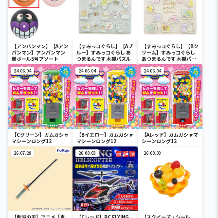
【アンパンマン】【Aアン
【すみっコぐらし】【Aブ
【すみっコぐらし】【Bク
パンマン】アンパンマン
ルー】すみっコぐらし あ
リーム】すみっコぐらし
顔ボール5号アソート
つまるんです 木製パズル
あつまるんです 木製パズ
ル
24.06.04
24.06.04
24.06.04
【Cグリーン】ガムガシャ
【Bイエロー】ガムガシャ
【Aレッド】ガムガシャマ
マシーンロング12
マシーンロング12
シーンロング12
26.07.29
26.08.03
26.08.03
【鬼滅の刃】アニメ「鬼
【Cレッド】RC FLYING
【スクイーズ・シール