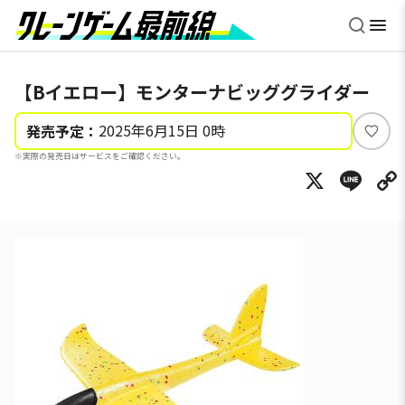
【Bイエロー】モンターナビッググライダー
2025年6月15日 0時
発売予定：
い
※実際の発売日はサービスをご確認ください。
い
X
Li
ね