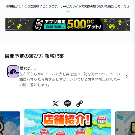
※在庫がなくなり次第終了となります。サービスサイトで実際の取り扱いを確認してくださ
い。
展開予定の遊び方 攻略記事
橋わたし
左右どちらかのアームで少し奥を狙って箱を寄せつつ、バーの
間にハマったら角を落とすか、浮いている方を持ち上げてバー
の間に落とします。
X
Line
Copy Link