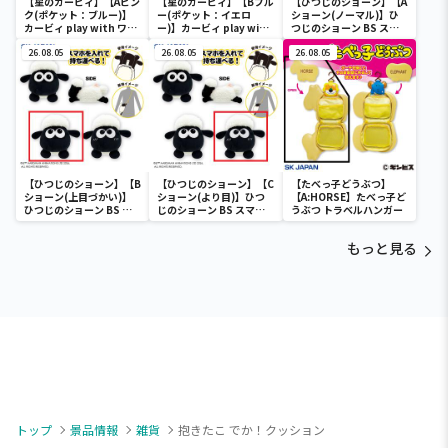
【星のカービィ】【Aピン
【星のカービィ】【Bブル
【ひつじのショーン】【A
ク(ポケット：ブルー)】
ー(ポケット：イエロ
ショーン(ノーマル)】ひ
カービィ play with ワド
ー)】カービィ play with
つじのショーン BS スマ
ルディ ボストンバッグ
ワドルディ ボストンバッ
ホショーンルダー
26.08.05
グ
26.08.05
26.08.05
【ひつじのショーン】【B
【ひつじのショーン】【C
【たべっ子どうぶつ】
ショーン(上目づかい)】
ショーン(より目)】ひつ
【A:HORSE】たべっ子ど
ひつじのショーン BS ス
じのショーン BS スマホ
うぶつ トラベルハンガー
マホショーンルダー
ショーンルダー
もっと見る
トップ
景品情報
雑貨
抱きたこ でか！クッション