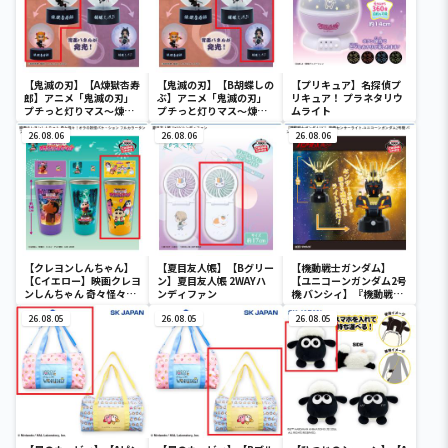
【鬼滅の刃】【A煉獄杏寿
【鬼滅の刃】【B胡蝶しの
【プリキュア】名探偵プ
郎】アニメ「鬼滅の刃」
ぶ】アニメ「鬼滅の刃」
リキュア！ プラネタリウ
プチっと灯りマス～煉獄
プチっと灯りマス～煉獄
ムライト
杏寿郎・胡蝶しのぶ～
杏寿郎・胡蝶しのぶ～
26.08.06
26.08.06
26.08.06
【クレヨンしんちゃん】
【夏目友人帳】【Bグリー
【機動戦士ガンダム】
【Cイエロー】映画クレヨ
ン】夏目友人帳 2WAYハ
【ユニコーンガンダム2号
ンしんちゃん 奇々怪々！
ンディファン
機 バンシィ】『機動戦士
オラの妖怪バケ～ション
ガンダムUC』 胸像センサ
フルカラータンブラー
26.08.05
26.08.05
ーライト-ユニコーンガン
26.08.05
ダム2号機 バンシィ（デ
ストロイモード）-