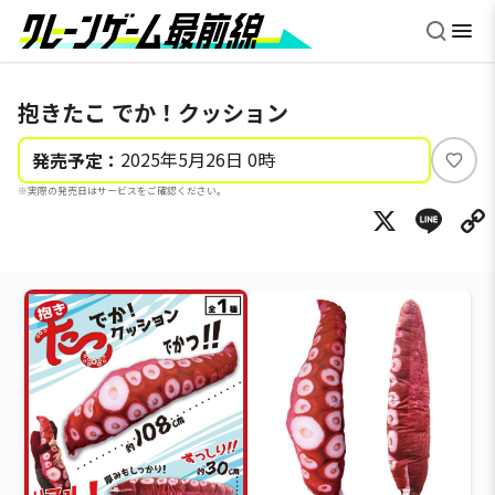
抱きたこ でか！クッション
2025年5月26日 0時
発売予定：
い
※実際の発売日はサービスをご確認ください。
い
X
Li
ね