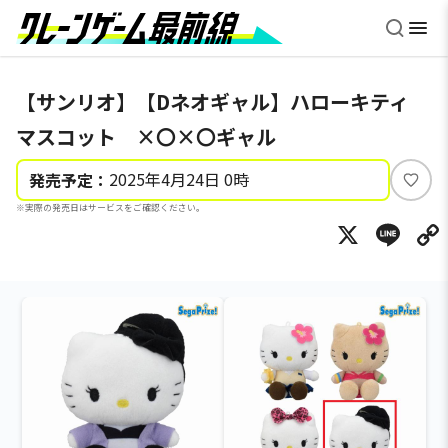
【サンリオ】【Dネオギャル】ハローキティ
マスコット ×〇×〇ギャル
2025年4月24日 0時
発売予定：
い
※実際の発売日はサービスをご確認ください。
い
X
Li
ね