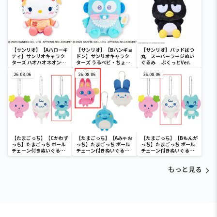
【サンリオ】【Aハローキ
【サンリオ】【Bハンギョ
【サンリオ】バッドばつ
ティ】サンリオキャラク
ドン】サンリオキャラク
丸 スーパーラージぬい
ターズ ハオハオネオンタ
ターズ うるベビ・ちょい
ぐるみ ぷくっとVer.
ウンドールBIGタイプ1
デカドール
26.08.06
26.08.06
26.08.06
【たまごっち】【Cかわず
【たまごっち】【Aみゃお
【たまごっち】【Bもんが
っち】たまごっち ボール
っち】たまごっち ボール
っち】たまごっち ボール
チェーン付きぬいぐるみ
チェーン付きぬいぐるみ
チェーン付きぬいぐるみ
～Tamagotchi
～Tamagotchi
～Tamagotchi
Paradise～vol.3
Paradise～vol.2-R
Paradise～vol.3
もっと見る