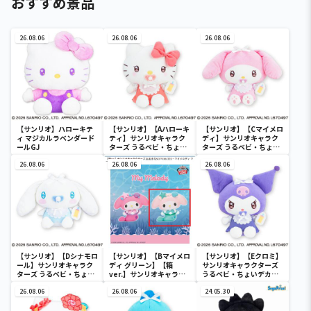
おすすめ景品
26.08.06
26.08.06
26.08.06
【サンリオ】ハローキテ
【サンリオ】【Aハローキ
【サンリオ】【Cマイメロ
ィ マジカルラベンダード
ティ】サンリオキャラク
ディ】サンリオキャラク
ールGJ
ターズ うるベビ・ちょい
ターズ うるベビ・ちょい
デカドール
デカドール
26.08.06
26.08.06
26.08.06
【サンリオ】【Dシナモロ
【サンリオ】【Bマイメロ
【サンリオ】【Eクロミ】
ール】サンリオキャラク
ディ グリーン】【箱
サンリオキャラクターズ
ターズ うるベビ・ちょい
ver.】サンリオキャラク
うるベビ・ちょいデカド
デカドール
ターズ おおきな
ール
26.08.06
SOFVIMATES～マイメロ
26.08.06
24.05.30
ディ マーメイドver. ～