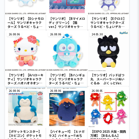
【サンリオ】【Dシナモロ
【サンリオ】【Bマイメロ
【サンリオ】【Eクロミ】
ール】サンリオキャラク
ディ グリーン】【箱
サンリオキャラクターズ
ターズ うるベビ・ちょい
ver.】サンリオキャラク
うるベビ・ちょいデカド
デカドール
ターズ おおきな
ール
26.08.06
SOFVIMATES～マイメロ
26.08.06
24.05.30
ディ マーメイドver. ～
【サンリオ】【Aハローキ
【サンリオ】【Bハンギョ
【サンリオ】バッドばつ
ティ】サンリオキャラク
ドン】サンリオキャラク
丸 スーパーラージぬい
ターズ ハオハオネオンタ
ターズ うるベビ・ちょい
ぐるみ ぷくっとVer.
ウンドールBIGタイプ1
デカドール
26.08.06
26.08.06
26.08.05
【ポケットモンスター】
【ハイキュー!!】【ヒナガ
【EXPO 2025 大阪・関西
【カビゴン】ポケットモ
ラス】ハイキュー!! めち
万博】【Bるんるん】