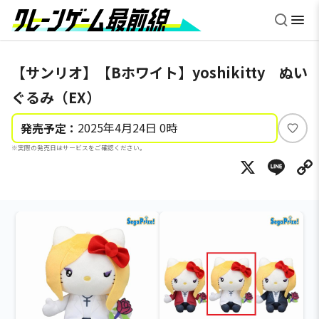
【サンリオ】【Bホワイト】yoshikitty ぬい
ぐるみ（EX）
2025年4月24日 0時
発売予定：
い
※実際の発売日はサービスをご確認ください。
い
X
Li
ね