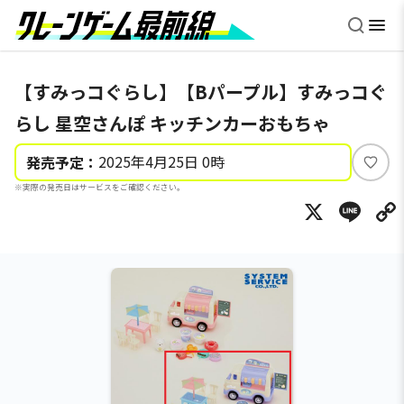
【すみっコぐらし】【Bパープル】すみっコぐ
らし 星空さんぽ キッチンカーおもちゃ
2025年4月25日 0時
発売予定：
い
※実際の発売日はサービスをご確認ください。
い
X
Li
ね