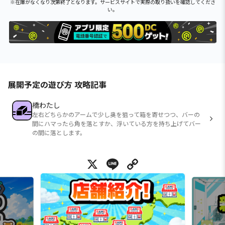
※在庫がなくなり次第終了となります。サービスサイトで実際の取り扱いを確認してくださ
い。
展開予定の遊び方 攻略記事
橋わたし
左右どちらかのアームで少し奥を狙って箱を寄せつつ、バーの
間にハマったら角を落とすか、浮いている方を持ち上げてバー
の間に落とします。
X
Line
Copy Link