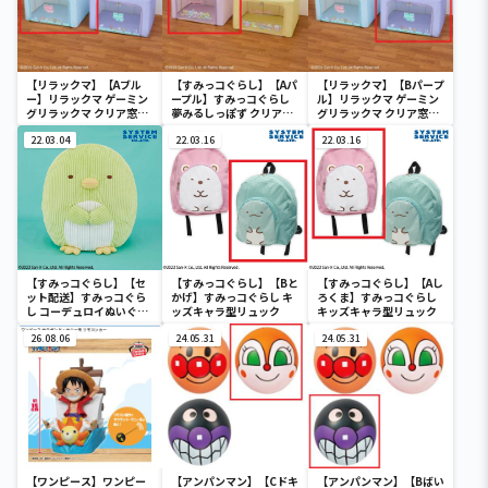
【リラックマ】【Aブル
【すみっコぐらし】【Aパ
【リラックマ】【Bパープ
ー】リラックマ ゲーミン
ープル】すみっコぐらし
ル】リラックマ ゲーミン
グリラックマ クリア窓付
夢みるしっぽず クリア窓
グリラックマ クリア窓付
き収納ボックス
付き収納ボックス
き収納ボックス
22.03.04
22.03.16
22.03.16
【すみっコぐらし】【セ
【すみっコぐらし】【Bと
【すみっコぐらし】【Aし
ット配送】すみっコぐら
かげ】すみっコぐらし キ
ろくま】すみっコぐらし
し コーデュロイぬいぐる
ッズキャラ型リュック
キッズキャラ型リュック
みXL プレミアム ぺんぎ
ん？
26.08.06
24.05.31
24.05.31
【ワンピース】ワンピー
【アンパンマン】【Cドキ
【アンパンマン】【Bばい