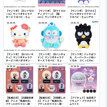
【サンリオ】【Dシナモロ
【サンリオ】【Bマイメロ
【サンリオ】【Eクロミ】
ール】サンリオキャラク
ディ グリーン】【箱
サンリオキャラクターズ
ターズ うるベビ・ちょい
ver.】サンリオキャラク
うるベビ・ちょいデカド
デカドール
ターズ おおきな
ール
26.08.06
SOFVIMATES～マイメロ
26.08.06
24.05.30
ディ マーメイドver. ～
【サンリオ】【Aハローキ
【サンリオ】【Bハンギョ
【サンリオ】バッドばつ
ティ】サンリオキャラク
ドン】サンリオキャラク
丸 スーパーラージぬい
ターズ ハオハオネオンタ
ターズ うるベビ・ちょい
ぐるみ ぷくっとVer.
ウンドールBIGタイプ1
デカドール
26.08.06
26.08.06
26.08.06
【鬼滅の刃】【A煉獄杏寿
【鬼滅の刃】【B胡蝶しの
【プリキュア】名探偵プ
郎】アニメ「鬼滅の刃」
ぶ】アニメ「鬼滅の刃」
リキュア！ プラネタリウ
プチっと灯りマス～煉獄
プチっと灯りマス～煉獄
ムライト
杏寿郎・胡蝶しのぶ～
杏寿郎・胡蝶しのぶ～