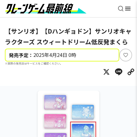
【サンリオ】【Dハンギョドン】サンリオキャ
ラクターズ スウィートドリーム低反発まくら
2025年4月24日 0時
発売予定：
い
※実際の発売日はサービスをご確認ください。
い
X
Li
ね