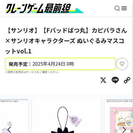
【サンリオ】【Fバッドばつ丸】カピバラさん
×サンリオキャラクターズ ぬいぐるみマスコ
ットvol.1
2025年4月24日 0時
発売予定：
い
※実際の発売日はサービスをご確認ください。
い
X
Li
ね