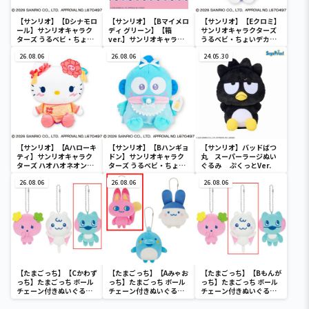
【サンリオ】【Dシナモロ
【サンリオ】【Bマイメロ
【サンリオ】【Eクロミ】
ール】サンリオキャラク
ディ グリーン】【箱
サンリオキャラクターズ
ターズ うるベビ・ちょい
ver.】サンリオキャラク
うるベビ・ちょいデカド
デカドール
ターズ おおきな
ール
26.08.06
SOFVIMATES～マイメロ
26.08.06
24.05.30
ディ マーメイドver. ～
【サンリオ】【Aハローキ
【サンリオ】【Bハンギョ
【サンリオ】バッドばつ
ティ】サンリオキャラク
ドン】サンリオキャラク
丸 スーパーラージぬい
ターズ ハオハオネオンタ
ターズ うるベビ・ちょい
ぐるみ ぷくっとVer.
ウンドールBIGタイプ1
デカドール
26.08.06
26.08.06
26.08.06
【たまごっち】【Cかわず
【たまごっち】【Aみゃお
【たまごっち】【Bもんが
っち】たまごっち ボール
っち】たまごっち ボール
っち】たまごっち ボール
チェーン付きぬいぐるみ
チェーン付きぬいぐるみ
チェーン付きぬいぐるみ
～Tamagotchi
～Tamagotchi
～Tamagotchi
Paradise～vol.3
Paradise～vol.2-R
Paradise～vol.3