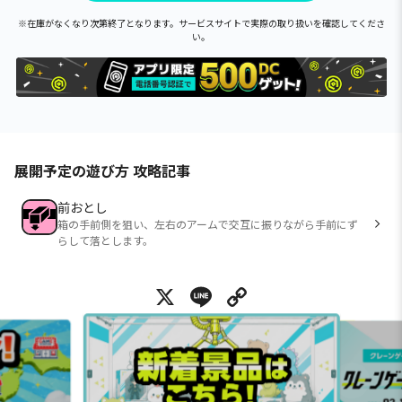
※在庫がなくなり次第終了となります。サービスサイトで実際の取り扱いを確認してくださ
い。
展開予定の遊び方 攻略記事
前おとし
箱の手前側を狙い、左右のアームで交互に振りながら手前にず
らして落とします。
X
Line
Copy Link