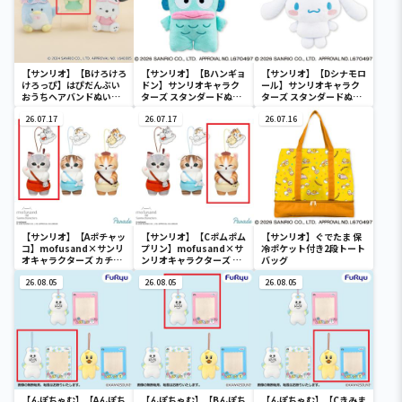
【サンリオ】【Bけろけろ
【サンリオ】【Bハンギョ
【サンリオ】【Dシナモロ
けろっぴ】はぴだんぶい
ドン】サンリオキャラク
ール】サンリオキャラク
おうちヘアバンドぬいぐ
ターズ スタンダードぬい
ターズ スタンダードぬい
るみ②
ぐるみリール付きパスケ
ぐるみリール付きパスケ
26.07.17
ース
26.07.17
ース
26.07.16
【サンリオ】【Aポチャッ
【サンリオ】【Cポムポム
【サンリオ】ぐでたま 保
コ】mofusand×サンリ
プリン】mofusand×サ
冷ポケット付き2段トート
オキャラクターズ カチュ
ンリオキャラクターズ カ
バッグ
ーシャマスコット②
チューシャマスコット②
26.08.05
26.08.05
26.08.05
【んぽちゃむ】【Aんぽち
【んぽちゃむ】【Bんぽち
【んぽちゃむ】【Cきみま