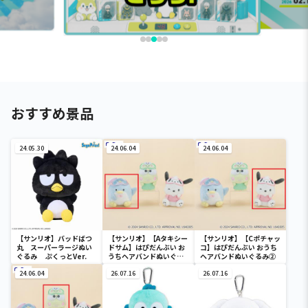
おすすめ景品
24.05.30
24.06.04
24.06.04
【サンリオ】バッドばつ
【サンリオ】【Aタキシー
【サンリオ】【Cポチャッ
丸 スーパーラージぬい
ドサム】はぴだんぶい お
コ】はぴだんぶい おうち
ぐるみ ぷくっとVer.
うちヘアバンドぬいぐる
ヘアバンドぬいぐるみ②
み②
24.06.04
26.07.16
26.07.16