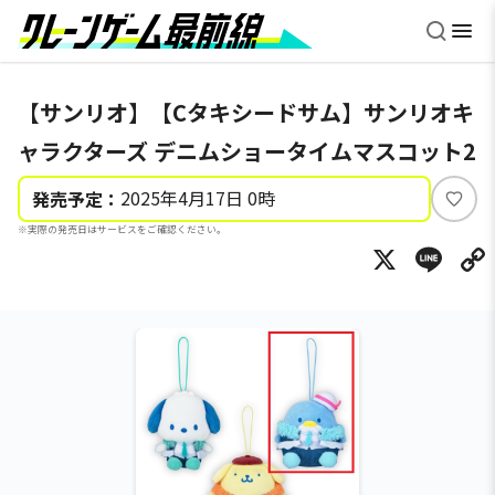
【サンリオ】【Cタキシードサム】サンリオキ
ャラクターズ デニムショータイムマスコット2
2025年4月17日 0時
発売予定：
い
※実際の発売日はサービスをご確認ください。
い
X
Li
ね