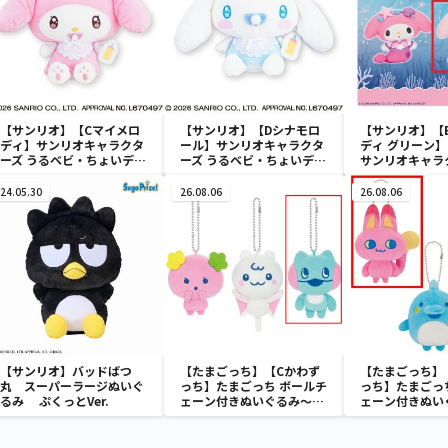
【サンリオ】【Cマイメロ
【サンリオ】【Dシナモロ
【サンリオ】【
ディ】サンリオキャラクタ
ール】サンリオキャラクタ
ディ グリーン】【
ーズ うるベビ・ちょいデカ
ーズ うるベビ・ちょいデカ
サンリオキャラ
ドール
ドール
おきなSOFVIM
イメロディ マーメ
24.05.30
26.08.06
26.08.06
～
【サンリオ】バッドばつ
【たまごっち】【Cかわず
【たまごっち】
丸 スーパーラージぬいぐ
っち】たまごっち ボールチ
っち】たまごっ
るみ ぷくっとVer.
ェーン付きぬいぐるみ～
ェーン付きぬい
Tamagotchi Paradise～
Tamagotchi P
vol.3
vol.2-R