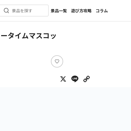
景品一覧
遊び方攻略
コラム
景品を探す
新着景品
インタビュー
カテゴリ一覧
ニュース
ョータイムマスコッ
作品名一覧
店舗
メーカー一覧
開発
攻略
い
プライズ
い
X
Line
Copy Lin
ね
イベント
キャラ特集