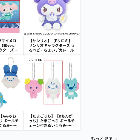
Bマイメロ
【サンリオ】【Eクロミ】
箱ver.】
サンリオキャラクターズ う
クターズ お
るベビ・ちょいデカドール
ATES～マ
イドver.
26.08.06
【Aみゃお
【たまごっち】【Bもんが
ち ボールチ
っち】たまごっち ボールチ
ぐるみ～
ェーン付きぬいぐるみ～
aradise～
Tamagotchi Paradise～
vol.3
もっと見る