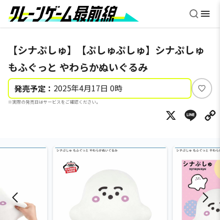
【シナぷしゅ】【ぷしゅぷしゅ】シナぷしゅ
もふぐっと やわらかぬいぐるみ
2025年4月17日 0時
発売予定：
い
※実際の発売日はサービスをご確認ください。
い
X
Li
ね