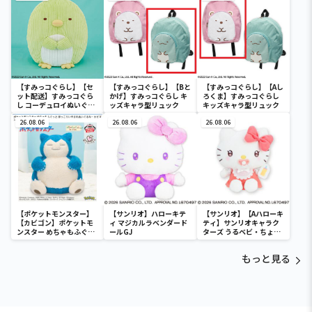
【すみっコぐらし】【セ
【すみっコぐらし】【Bと
【すみっコぐらし】【Aし
ット配送】すみっコぐら
かげ】すみっコぐらし キ
ろくま】すみっコぐらし
し コーデュロイぬいぐる
ッズキャラ型リュック
キッズキャラ型リュック
みXL プレミアム ぺんぎ
ん？
26.08.06
26.08.06
26.08.06
【ポケットモンスター】
【サンリオ】ハローキテ
【サンリオ】【Aハローキ
【カビゴン】ポケットモ
ィ マジカルラベンダード
ティ】サンリオキャラク
ンスター めちゃもふぐっ
ールGJ
ターズ うるベビ・ちょい
と ほっこりいやされぬい
デカドール
ぐるみ～カビゴン～
もっと見る