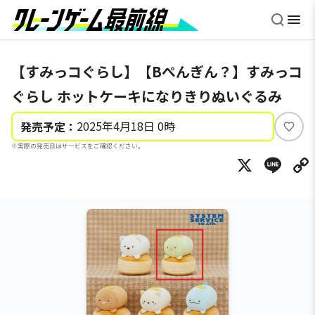
【すみっコぐらし】【Bぺんぎん？】すみっコ
ぐらし ホットケーキになりきりぬいぐるみ
2025年4月18日 0時
発売予定：
い
※実際の発売日はサービスをご確認ください。
い
X
Li
ね